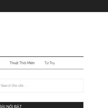
Thuật Thôi Miên
Tứ Trụ
Primary
earch
e
Sidebar
te
BÀI NỔI BẬT