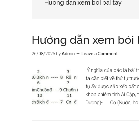
Huong dan xem boi bai tay
Hướng dẫn xem bói 
26/08/2025
by
Admin
Leave a Comment
Ý nghĩa của các lá bài t
ta cần biết về thứ tự trư
tự ấy được sắp xếp bất d
khoa chiêm tinh Ai Cập, 
Dương)- Cơ (Nước, ho