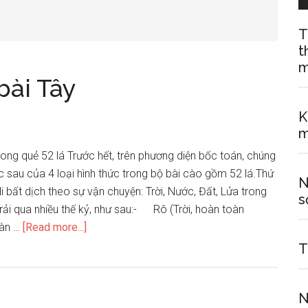
T
t
m
bài Tây
K
m
rong quẻ 52 lá Trước hết, trên phương diện bốc toán, chúng
ớc sau của 4 loại hình thức trong bộ bài cào gồm 52 lá.Thứ
N
i bất dịch theo sự vận chuyện: Trời, Nước, Đất, Lửa trong
s
trải qua nhiều thế kỷ, như sau:- Rô (Trời, hoàn toàn
about
àn …
[Read more...]
Hướng
T
dẫn
xem
N
bói