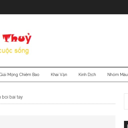
Giải Mộng Chiêm Bao
Khai Vận
Kinh Dịch
Nhóm Máu
S
boi bai tay
th
si
...