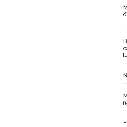
M
đ
T
H
c
l
N
M
n
Ý