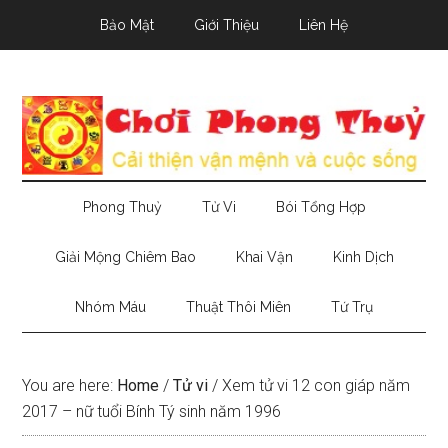
Skip
Skip
Skip
Bảo Mật
Giới Thiệu
Liên Hệ
to
to
to
main
secondary
primary
content
menu
sidebar
Phong Thuỷ
Tử Vi
Bói Tổng Hợp
Giải Mộng Chiêm Bao
Khai Vận
Kinh Dịch
Nhóm Máu
Thuật Thôi Miên
Tứ Trụ
You are here:
Home
/
Tử vi
/
Xem tử vi 12 con giáp năm
2017 – nữ tuổi Bính Tý sinh năm 1996