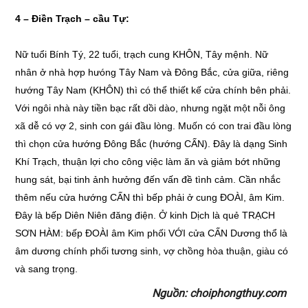
4 – Điền Trạch – cầu Tự:
Nữ tuổi Bính Tý, 22 tuổi, trạch cung KHÔN, Tây mệnh. Nữ
nhân ở nhà hợp hưóng Tây Nam và Đông Bắc, cửa giữa, riêng
hướng Tây Nam (KHÔN) thì có thể thiết kế cửa chính bên phải.
Với ngôi nhà này tiền bạc rất dồi dào, nhưng ngặt một nỗi ông
xã dễ có vợ 2, sinh con gái đầu lòng. Muốn có con trai đầu lòng
thì chọn cửa hướng Đông Bắc (hướng CẤN). Đây là dạng Sinh
Khí Trạch, thuận lợi cho công việc làm ăn và giảm bớt những
hung sát, bại tinh ảnh hưởng đến vấn đề tình cảm. Cần nhắc
thêm nếu cửa hướng CẤN thì bếp phải ở cung ĐOÀI, âm Kim.
Đây là bếp Diên Niên đăng điện. Ở kinh Dịch là quẻ TRẠCH
SƠN HÀM: bếp ĐOÀI âm Kim phối VỚI cửa CẤN Dương thổ là
âm dương chính phối tương sinh, vợ chồng hòa thuận, giàu có
và sang trọng.
Nguồn: choiphongthuy.com