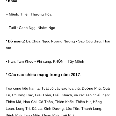
* Khắc
–
Mệnh: Thiên Thượng Hỏa
–
Tuổi : Canh Ngọ, Nhâm Ngọ
* Độ mạng:
Bà Chúa Ngọc Nương Nương • Sao Cửu diệu: Thái
Âm
•
Hạn: Tam Kheo • Phi cung: KHÔN – Tây Mệnh
* Các sao chiếu mạng trong năm 2017:
Tọa cung tiểu hạn tại Tuất có các sao tọa thủ: Đường Phù, Quả
Tú, Phượng Các, Giải Thần, Điểu Khách, và các sao chiếu hạn:
Thiên Mã, Hoa Cái, Cô Thần, Thiên Khốc, Thiên Hư, Hồng
Loan, Long Trì, Đà La, Kình Dương, Lộc Tồn, Thanh Long,
Bệnh Phù, Tang Môn, Quan Phù, Tuế Phá.