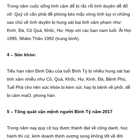
Trong năm cuộc sống tình cảm dễ bị rắc rối tình duyên dễ đổ
vỡ. Quý cô cần phải đề phòng kẻo mắc vòng tình lụy vì những
sao chủ về tình duyên bị hung sát bại tinh xâm phạm như:
Kình, Đà, Cô Quả, Khốc, Hư. Hợp với các bạn nam tuổi: Ất Hợi
1995, Nhâm Thân 1992 (trung bình).
4 – Sức khỏe:
Tiểu hạn năm Đinh Dậu của tuổi Bính Tý bị nhiều hung sát bại
tinh xâm nhiễu như Cô, Quả, Khốc, Hư, Kình, Đà, Bệnh Phù,
Tuế Phá cho nên sức khỏe bị kém sút, hay bị bệnh về phối, dễ
bị cảm mạO, phong hàn.
5 – Tổng quát vận mệnh người Bính Tý năm 2017
Trong năm nay quý cô tuy được thành đạt về công danh, học
hành thì cử, kinh doanh thịnh vượng song không tốt về đời