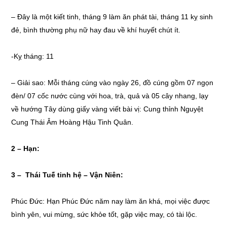
– Đây là một kiết tinh, tháng 9 làm ăn phát tài, tháng 11 kỵ sinh
đẻ, bình thường phụ nữ hay đau về khí huyết chút ít.
-Kỵ tháng: 11
– Giải sao: Mỗi tháng cúng vào ngày 26, đồ cúng gồm 07 ngọn
đèn/ 07 cốc nước cùng với hoa, trà, quả và 05 cây nhang, lạy
về hướng Tây dùng giấy vàng viết bài vị: Cung thỉnh Nguyệt
Cung Thái Âm Hoàng Hậu Tinh Quân.
2 – Hạn:
3 – Thái Tuế tinh hệ – Vận Niên:
Phúc Đức: Hạn Phúc Đức năm nay làm ăn khá, mọi việc được
bình yên, vui mừng, sức khỏe tốt, gặp việc may, có tài lộc.