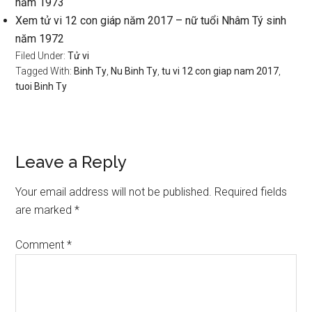
năm 1973
Xem tử vi 12 con giáp năm 2017 – nữ tuổi Nhâm Tý sinh
năm 1972
Filed Under:
Tử vi
Tagged With:
Binh Ty
,
Nu Binh Ty
,
tu vi 12 con giap nam 2017
,
tuoi Binh Ty
Reader
Leave a Reply
Interactions
Your email address will not be published.
Required fields
are marked
*
Comment
*