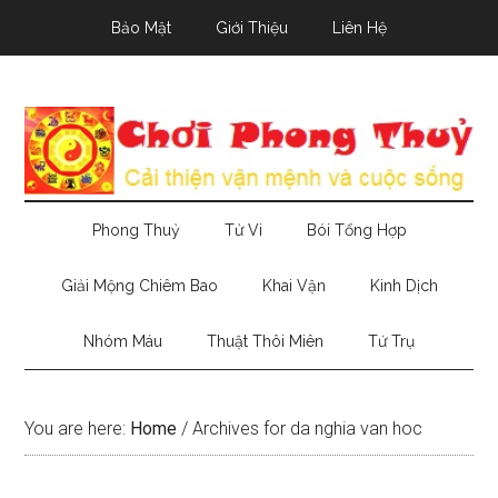
Skip
Skip
Skip
Bảo Mật
Giới Thiệu
Liên Hệ
to
to
to
main
secondary
primary
content
menu
sidebar
Phong Thuỷ
Tử Vi
Bói Tổng Hợp
Giải Mộng Chiêm Bao
Khai Vận
Kinh Dịch
Nhóm Máu
Thuật Thôi Miên
Tứ Trụ
You are here:
Home
/
Archives for da nghia van hoc