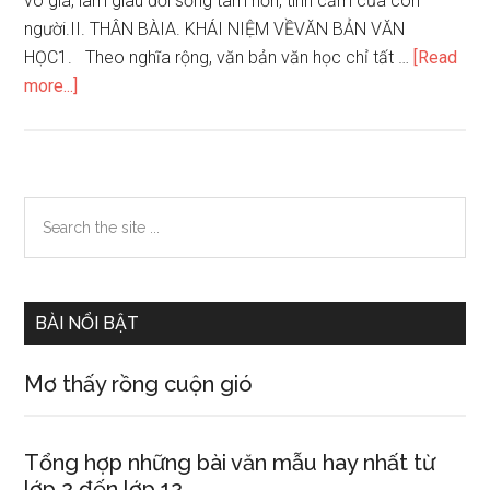
vô giá, làm giàu đời sống tâm hồn, tình cảm của con
người.II. THÂN BÀIA. KHÁI NIỆM VỀVĂN BẢN VĂN
HỌC1. Theo nghĩa rộng, văn bản văn học chỉ tất …
[Read
about
more...]
Giới
thiệu
những
đặc
Primary
Search
điểm
the
Sidebar
của
site
văn
...
bản
BÀI NỔI BẬT
văn
học.
Mơ thấy rồng cuộn gió
Tổng hợp những bài văn mẫu hay nhất từ
lớp 2 đến lớp 12