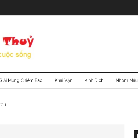
Giải Mộng Chiêm Bao
Khai Vận
Kinh Dịch
Nhóm Máu
S
yeu
th
si
...