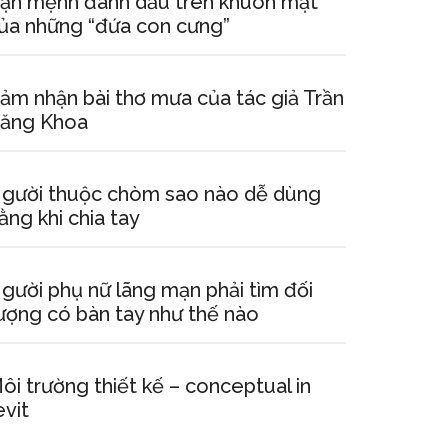
ận mệnh đánh dấu trên khuôn mặt
ủa những “đứa con cưng”
ảm nhận bài thơ mưa của tác giả Trần
ăng Khoa
gười thuộc chòm sao nào dễ dùng
ằng khi chia tay
gười phụ nữ lãng mạn phải tìm đối
ượng có bàn tay như thế nào
ôi trường thiết kế – conceptual in
evit