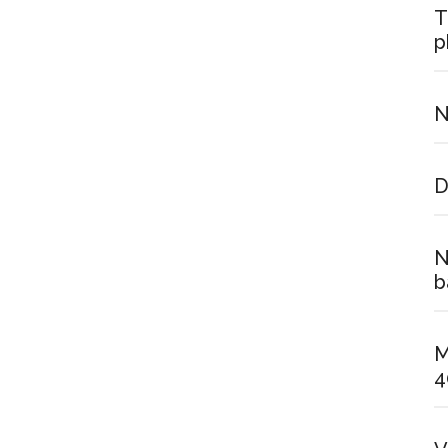
T
p
N
D
N
b
M
4