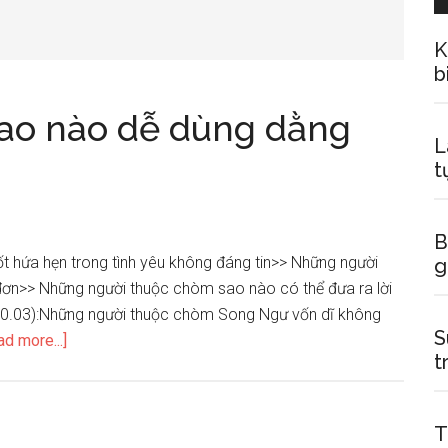
K
b
ao nào dễ dùng dằng
L
t
B
t hứa hẹn trong tình yêu không đáng tin>> Những người
g
ơn>> Những người thuộc chòm sao nào có thể đưa ra lời
0.03):Những người thuộc chòm Song Ngư vốn dĩ không
S
about
ad more...]
t
Người
thuộc
chòm
T
sao