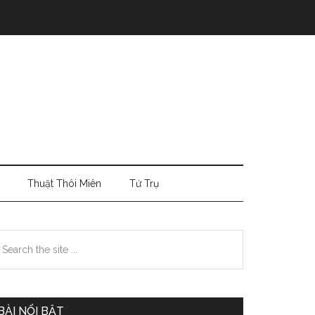
Thuật Thôi Miên
Tứ Trụ
Primary
earch
e
Sidebar
te
BÀI NỔI BẬT