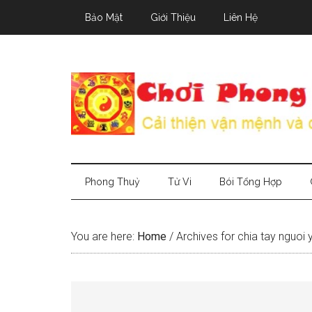
Skip
Skip
Skip
Bảo Mật
Giới Thiệu
Liên Hệ
to
to
to
main
secondary
primary
content
menu
sidebar
Phong Thuỷ
Tử Vi
Bói Tổng Hợp
You are here:
Home
/
Archives for chia tay nguoi 