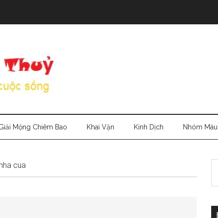
Giải Mộng Chiêm Bao
Khai Vận
Kinh Dịch
Nhóm Máu
S
 nha cua
th
si
...