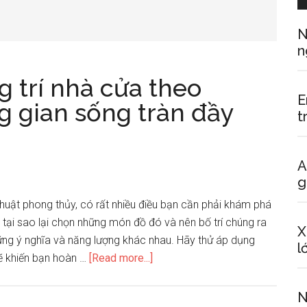
N
n
g trí nhà cửa theo
E
 gian sống tràn đầy
t
A
g
 thuật phong thủy, có rất nhiều điều bạn cần phải khám phá
ại sao lại chọn những món đồ đó và nên bố trí chúng ra
X
ng ý nghĩa và năng lượng khác nhau. Hãy thử áp dụng
l
about
sẽ khiến bạn hoàn …
[Read more...]
Những
lưu
N