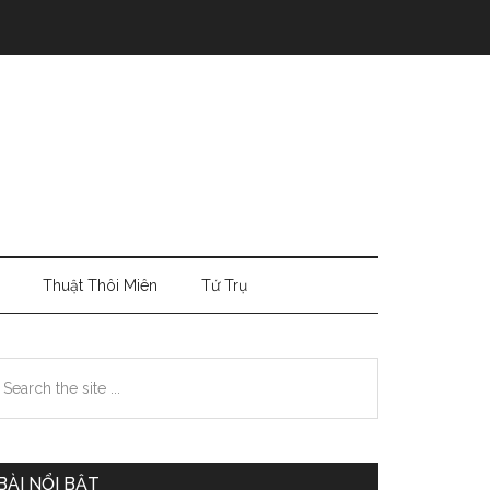
Thuật Thôi Miên
Tứ Trụ
Primary
earch
e
Sidebar
te
BÀI NỔI BẬT