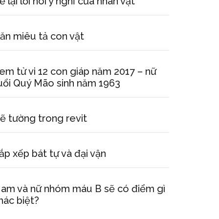
ể lại lời nói ý nghĩ của nhân vật
ăn miêu tả con vật
em tử vi 12 con giáp năm 2017 – nữ
uổi Quý Mão sinh năm 1963
ẽ tường trong revit
ắp xếp bát tự và đại vận
am và nữ nhóm máu B sẽ có điểm gì
hác biệt?