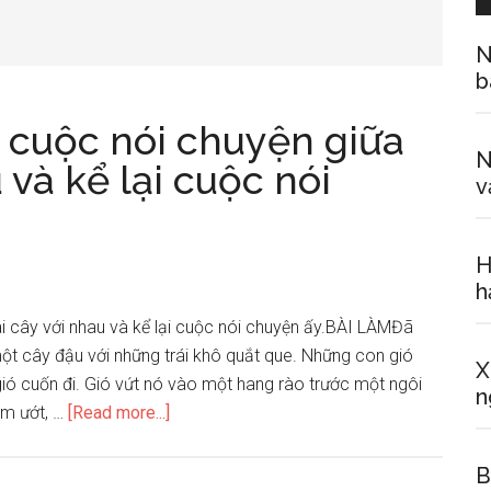
N
b
 cuộc nói chuyện giữa
N
 và kể lại cuộc nói
v
H
h
i cây với nhau và kể lại cuộc nói chuyện ấy.BÀI LÀMĐã
một cây đậu với những trái khô quắt que. Những con gió
X
gió cuốn đi. Gió vứt nó vào một hang rào trước một ngôi
n
about
ẩm ướt, …
[Read more...]
Em
hãy
B