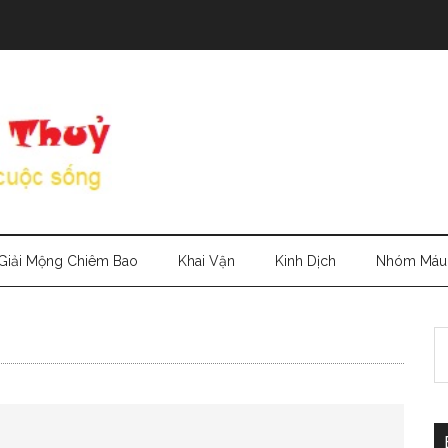
Giải Mộng Chiêm Bao
Khai Vận
Kinh Dịch
Nhóm Máu
S
th
si
...