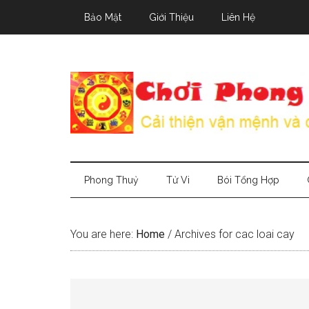
Skip
Skip
Skip
Bảo Mật
Giới Thiệu
Liên Hệ
to
to
to
main
secondary
primary
content
menu
sidebar
Phong Thuỷ
Tử Vi
Bói Tổng Hợp
You are here:
Home
/
Archives for cac loai cay