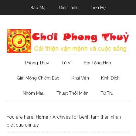
Skip
Skip
Skip
Bảo Mật
Giới Thiệu
Liên Hệ
to
to
to
main
secondary
primary
content
menu
sidebar
Phong Thuỷ
Tử Vi
Bói Tổng Hợp
Giải Mộng Chiêm Bao
Khai Vận
Kinh Dịch
Nhóm Máu
Thuật Thôi Miên
Tứ Trụ
You are here:
Home
/
Archives for benh tam than nhan
biet qua chi tay