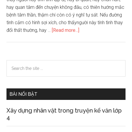
hay quan tâm đến chuyện không đâu, có thiên hướng mắc
bệnh tâm thần, thậm chí còn có ý nghĩ tự sát. Nếu đường
tình cảm có hình sợi xích, cho thấyngười này tính tình thay
about
đổi thất thường, hay …
[Read more...]
Tướng
tay
như
thế
Primary
Search
nào
the
Sidebar
thì
site
dễ
...
mắc
BÀI NỔI BẬT
bệnh
tâm
Xây dựng nhân vật trong truyện kể văn lớp
thần
4