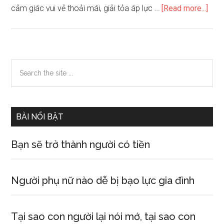
abou
cảm giác vui vẻ thoải mái, giải tỏa áp lực …
[Read more...]
Ban
ngà
bạn
có
Primary
Search
nằm
the
Sidebar
mơ
site
khô
...
BÀI NỔI BẬT
Bạn sẽ trở thành người có tiền
Người phụ nữ nào dễ bị bạo lực gia đình
Tại sao con người lại nói mớ, tại sao con