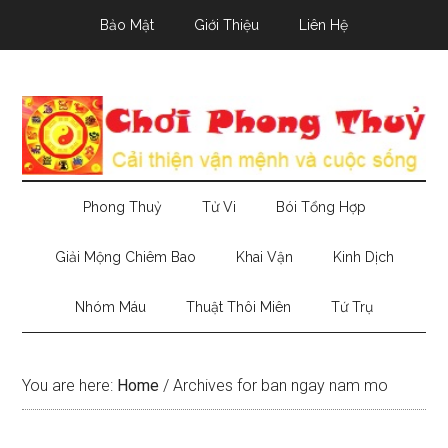
Skip
Skip
Skip
Bảo Mật
Giới Thiệu
Liên Hệ
to
to
to
main
secondary
primary
content
menu
sidebar
Phong Thuỷ
Tử Vi
Bói Tổng Hợp
Giải Mộng Chiêm Bao
Khai Vận
Kinh Dịch
Nhóm Máu
Thuật Thôi Miên
Tứ Trụ
You are here:
Home
/
Archives for ban ngay nam mo