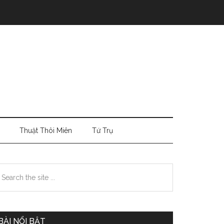
Thuật Thôi Miên
Tứ Trụ
Primary
earch
e
Sidebar
te
BÀI NỔI BẬT