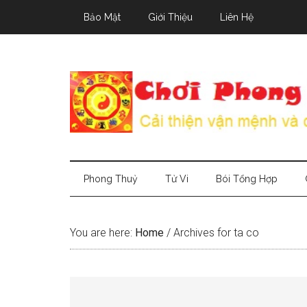
Skip
Skip
Skip
Bảo Mật
Giới Thiệu
Liên Hệ
to
to
to
main
secondary
primary
content
menu
sidebar
Phong Thuỷ
Tử Vi
Bói Tổng Hợp
You are here:
Home
/
Archives for ta co