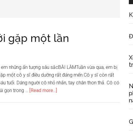
K
i gặp một lần
Đ
X
t
o em những ấn tượng sâu sắcBÀI LÀMTuần vừa qua, em bị
gặp một cô y sĩ điều dưỡng rất đáng mến.Cô y sĩ còn rất
sáu tuổi. Dáng người cô nhỏ nhắn, tay chân thon thả. Cô có
N
about
úi gọn trong …
[Read more...]
p
Tả
n
một
người
em
G
mới