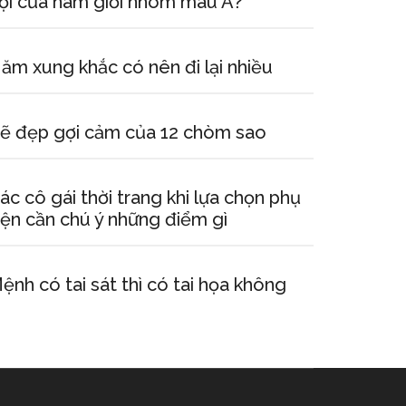
ội của nam giới nhóm máu A?
ăm xung khắc có nên đi lại nhiều
ẽ đẹp gợi cảm của 12 chòm sao
ác cô gái thời trang khi lựa chọn phụ
iện cần chú ý những điểm gì
ệnh có tai sát thì có tai họa không