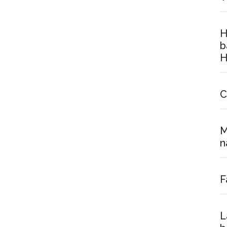
H
b
H
C
M
n
F
L