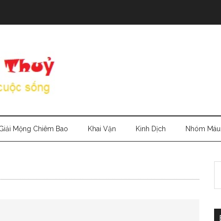
Giải Mộng Chiêm Bao
Khai Vận
Kinh Dịch
Nhóm Máu
S
th
si
...