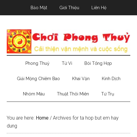
Skip
Skip
Skip
Bảo Mật
Giới Thiệu
Liên Hệ
to
to
to
main
secondary
primary
content
menu
sidebar
Phong Thuỷ
Tử Vi
Bói Tổng Hợp
Giải Mộng Chiêm Bao
Khai Vận
Kinh Dịch
Nhóm Máu
Thuật Thôi Miên
Tứ Trụ
You are here:
Home
/
Archives for ta hop but em hay
dung