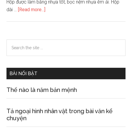
Hộp được làm bằng nhựa tốt, bọc nệm nhựa êm ái. Hộp
about
dài …
[Read more...]
Tả
hộp
bút
Primary
Search
the
Sidebar
site
...
BÀI NỔI BẬT
Thế nào là năm bản mệnh
Tả ngoại hình nhân vật trong bài văn kể
chuyện