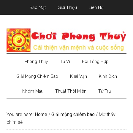
Skip
Skip
Skip
Bảo Mật
Giới Thiệu
Liên Hệ
to
to
to
main
secondary
primary
content
menu
sidebar
Phong Thuỷ
Tử Vi
Bói Tổng Hợp
Giải Mộng Chiêm Bao
Khai Vận
Kinh Dịch
Nhóm Máu
Thuật Thôi Miên
Tứ Trụ
You are here:
Home
/
Giải mộng chiêm bao
/
Mơ thấy
chim sẻ