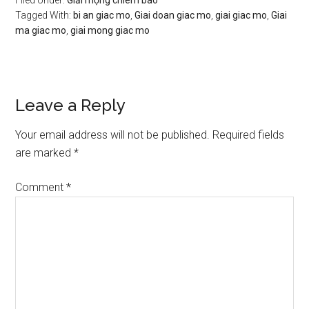
Filed Under:
Giải mộng chiêm bao
Tagged With:
bi an giac mo
,
Giai doan giac mo
,
giai giac mo
,
Giai
ma giac mo
,
giai mong giac mo
Reader
Leave a Reply
Interactions
Your email address will not be published.
Required fields
are marked
*
Comment
*