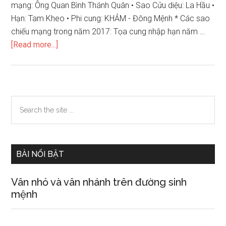
mạng: Ông Quan Bình Thánh Quân • Sao Cửu diệu: La Hầu •
Hạn: Tam Kheo • Phi cung: KHẢM - Đông Mệnh * Các sao
chiếu mạng trong năm 2017: Tọa cung nhập hạn năm …
about
[Read more...]
Xem
tử
vi
12
Primary
Search
con
the
Sidebar
giáp
site
năm
...
2017
BÀI NỔI BẬT
–
nam
Vân nhỏ và vân nhánh trên đường sinh
tuổi
mệnh
Canh
Ngọ