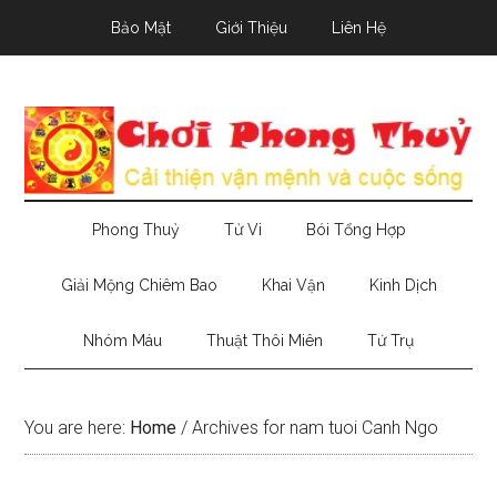
Skip
Skip
Skip
Bảo Mật
Giới Thiệu
Liên Hệ
to
to
to
main
secondary
primary
content
menu
sidebar
Phong Thuỷ
Tử Vi
Bói Tổng Hợp
Giải Mộng Chiêm Bao
Khai Vận
Kinh Dịch
Nhóm Máu
Thuật Thôi Miên
Tứ Trụ
You are here:
Home
/
Archives for nam tuoi Canh Ngo