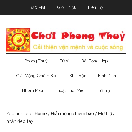
Skip
Skip
Skip
Bảo Mật
Giới Thiệu
Liên Hệ
to
to
to
main
secondary
primary
content
menu
sidebar
Phong Thuỷ
Tử Vi
Bói Tổng Hợp
Giải Mộng Chiêm Bao
Khai Vận
Kinh Dịch
Nhóm Máu
Thuật Thôi Miên
Tứ Trụ
You are here:
Home
/
Giải mộng chiêm bao
/
Mơ thấy
nhẫn đeo tay