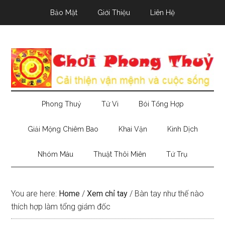
Skip
Skip
Skip
Bảo Mật
Giới Thiệu
Liên Hệ
to
to
to
main
secondary
primary
content
menu
sidebar
Phong Thuỷ
Tử Vi
Bói Tổng Hợp
Giải Mộng Chiêm Bao
Khai Vận
Kinh Dịch
Nhóm Máu
Thuật Thôi Miên
Tứ Trụ
You are here:
Home
/
Xem chỉ tay
/
Bàn tay như thế nào
thích hợp làm tổng giám đốc