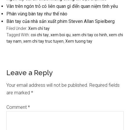
Vân trên ngón trỏ có liên quan gì đến quan niệm tình yêu
Phân vùng bàn tay như thế nào
Bàn tay của nhà sản xuất phim Steven Allan Spielberg
Filed Under:
Xem chỉ tay
Tagged With:
coi chi tay
,
xem boi qu
,
xem chi tay co hinh
,
xem chi
tay nam
,
xem chi tay truc tuyen
,
Xem tuong tay
Reader
Leave a Reply
Interactions
Your email address will not be published.
Required fields
are marked
*
Comment
*