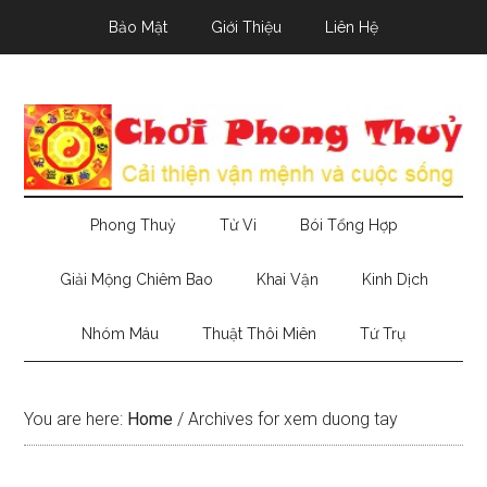
Skip
Skip
Skip
Bảo Mật
Giới Thiệu
Liên Hệ
to
to
to
main
secondary
primary
content
menu
sidebar
Phong Thuỷ
Tử Vi
Bói Tổng Hợp
Giải Mộng Chiêm Bao
Khai Vận
Kinh Dịch
Nhóm Máu
Thuật Thôi Miên
Tứ Trụ
You are here:
Home
/
Archives for xem duong tay