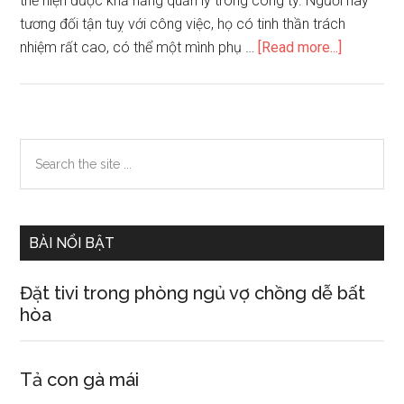
thể hiện được khả năng quản lý trong công ty. Người này
tương đối tận tuỵ với công việc, họ có tinh thần trách
about
nhiệm rất cao, có thể một mình phụ …
[Read more...]
Đường
trí
tuệ
thuộc
Primary
Search
kiểu
the
Sidebar
độc
site
lập
...
phát
BÀI NỔI BẬT
triển
có
Đặt tivi trong phòng ngủ vợ chồng dễ bất
đặc
hòa
điểm
gì
Tả con gà mái