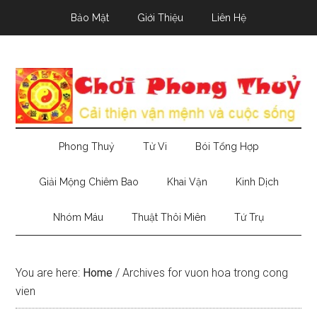
Skip
Skip
Skip
Bảo Mật
Giới Thiệu
Liên Hệ
to
to
to
main
secondary
primary
content
menu
sidebar
Phong Thuỷ
Tử Vi
Bói Tổng Hợp
Giải Mộng Chiêm Bao
Khai Vận
Kinh Dịch
Nhóm Máu
Thuật Thôi Miên
Tứ Trụ
You are here:
Home
/
Archives for vuon hoa trong cong
vien