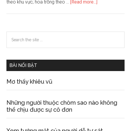
about
theo khu vực; hoa trồng theo …
[Read more...]
Tả
công
viên
Primary
Search
the
Sidebar
site
...
BÀI NỔI BẬT
Mơ thấy khiêu vũ
Những người thuộc chòm sao nào không
thể chịu được sự cô đơn
Xem tướng mặt của người dễ tự sát