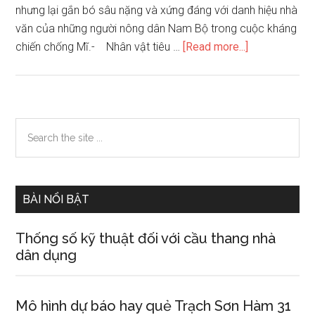
nhưng lại gắn bó sâu nặng và xứng đáng với danh hiệu nhà
văn của những người nông dân Nam Bộ trong cuộc kháng
about
chiến chống Mĩ.- Nhân vật tiêu …
[Read more...]
Những
đứa
con
trong
Primary
Search
gia
the
Sidebar
đình
site
...
BÀI NỔI BẬT
Thống số kỹ thuật đối với cầu thang nhà
dân dụng
Mô hình dự báo hay quẻ Trạch Sơn Hàm 31