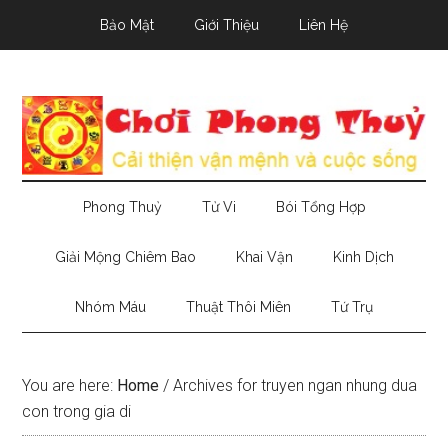
Skip
Skip
Skip
Bảo Mật
Giới Thiệu
Liên Hệ
to
to
to
main
secondary
primary
content
menu
sidebar
Phong Thuỷ
Tử Vi
Bói Tổng Hợp
Giải Mộng Chiêm Bao
Khai Vận
Kinh Dịch
Nhóm Máu
Thuật Thôi Miên
Tứ Trụ
You are here:
Home
/
Archives for truyen ngan nhung dua
con trong gia di