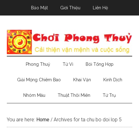
Skip
Skip
Skip
Bảo Mật
Giới Thiệu
Liên Hệ
to
to
to
main
secondary
primary
content
menu
sidebar
Phong Thuỷ
Tử Vi
Bói Tổng Hợp
Giải Mộng Chiêm Bao
Khai Vận
Kinh Dịch
Nhóm Máu
Thuật Thôi Miên
Tứ Trụ
You are here:
Home
/
Archives for ta chu bo doi lop 5