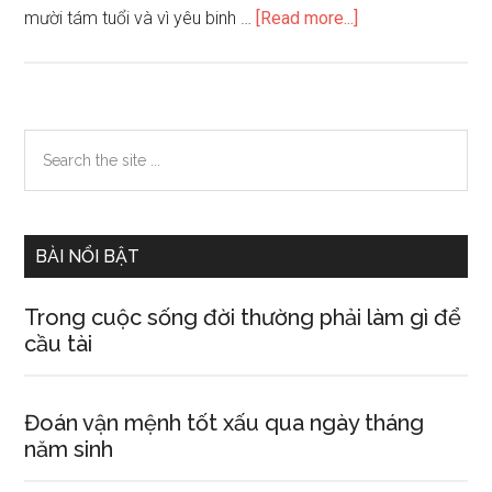
about
mười tám tuổi và vì yêu binh …
[Read more...]
Em
hãy
tả
một
Primary
Search
chú
the
Sidebar
bộ
site
đội.
...
BÀI NỔI BẬT
Trong cuộc sống đời thường phải làm gì để
cầu tài
Đoán vận mệnh tốt xấu qua ngày tháng
năm sinh