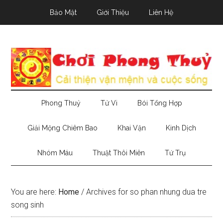
Skip
Skip
Skip
Bảo Mật
Giới Thiệu
Liên Hệ
to
to
to
main
secondary
primary
content
menu
sidebar
Phong Thuỷ
Tử Vi
Bói Tổng Hợp
Giải Mộng Chiêm Bao
Khai Vận
Kinh Dịch
Nhóm Máu
Thuật Thôi Miên
Tứ Trụ
You are here:
Home
/
Archives for so phan nhung dua tre
song sinh