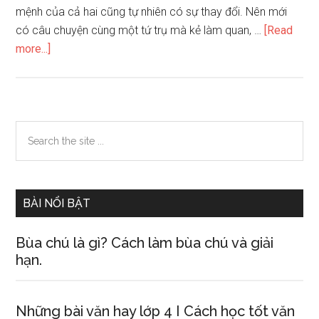
mệnh của cả hai cũng tự nhiên có sự thay đổi. Nên mới
có câu chuyện cùng một tứ trụ mà kẻ làm quan, …
[Read
about
more...]
Vì
sao
vận
mệnh
Primary
Search
của
the
Sidebar
song
site
sinh
...
lại
BÀI NỔI BẬT
khác
nhau
Bùa chú là gì? Cách làm bùa chú và giải
hạn.
Những bài văn hay lớp 4 I Cách học tốt văn