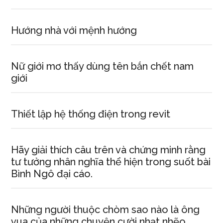
một
người
phụ
Hướng nhà với mệnh hướng
nữ
giàu
Nữ giới mơ thấy dùng tên bắn chết nam
có
giới
Thiết lập hệ thống điện trong revit
Hãy giải thích câu trên và chứng minh rằng
tư tưởng nhân nghĩa thể hiện trong suốt bài
Bình Ngô đại cáo.
Những người thuộc chòm sao nào là ông
vua của những chuyện cười nhạt nhẽo