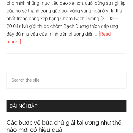
cho mình những mục tiêu cao xa hơn, cuối cùng sự nghiệp
của họ sẽ thành công gấp bội, vững vàng ngồi ở vị trí thứ
nhất trong bảng xếp hạng.Chòm Bạch Dương (21.03 –
20.04): Nữ giới thuộc chòm Bạch Dương thích đáp ứng
đầy đủ nhu cầu của mình trên phương diện …
[Read
about
more...]
Nữ
giới
thuộc
chòm
Primary
Search
sao
the
Sidebar
nào
site
có
...
tiềm
BÀI NỔI BẬT
năng
trở
Các bước vẽ bùa chú giải tai ương như thế
thành
nào mới có hiệu quả