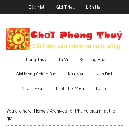
Skip
Skip
Skip
Bảo Mật
Giới Thiệu
Liên Hệ
to
to
to
main
secondary
primary
content
menu
sidebar
Phong Thuỷ
Tử Vi
Bói Tổng Hợp
Giải Mộng Chiêm Bao
Khai Vận
Kinh Dịch
Nhóm Máu
Thuật Thôi Miên
Tứ Trụ
You are here:
Home
/
Archives for Phu nu giau nhat the
gioi