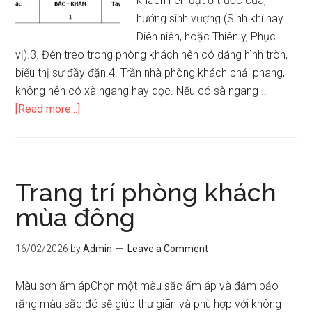
khách nên đặt ở trước cửa,
hướng sinh vượng (Sinh khí hay
Diên niên, hoặc Thiên y, Phục
vị).3. Đèn treo trong phòng khách nên có dáng hình tròn,
biểu thị sự đầy đặn.4. Trần nhà phòng khách phải phang,
không nên có xà ngang hay dọc. Nếu có sà ngang …
about
[Read more...]
21
điều
cần
lưu
Trang trí phòng khách
ý
mùa đông
về
phong
16/02/2026
by
Admin
Leave a Comment
thủy
phòng
Màu sơn ấm ápChọn một màu sắc ấm áp và đảm bảo
khách
rằng màu sắc đó sẽ giúp thư giãn và phù hợp với không