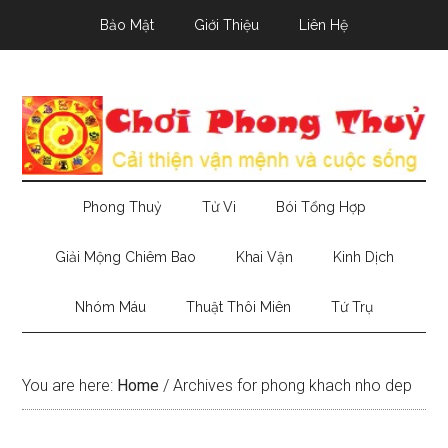
Skip
Skip
Skip
Bảo Mật
Giới Thiệu
Liên Hệ
to
to
to
main
secondary
primary
content
menu
sidebar
Phong Thuỷ
Tử Vi
Bói Tổng Hợp
Giải Mộng Chiêm Bao
Khai Vận
Kinh Dịch
Nhóm Máu
Thuật Thôi Miên
Tứ Trụ
You are here:
Home
/
Archives for phong khach nho dep