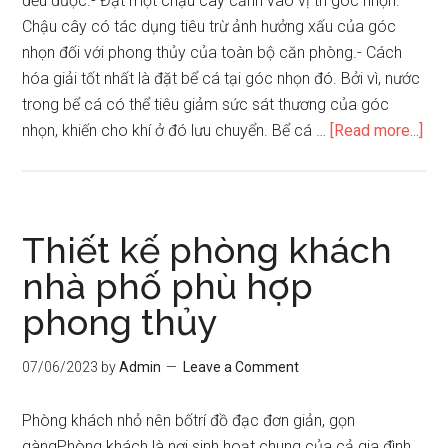
đều được.- Đặt một chậu cây cảnh vào vị trí góc nhọn.
Chậu cây có tác dụng tiêu trừ ảnh hưởng xấu của góc
nhọn đối với phong thủy của toàn bộ căn phòng.- Cách
hóa giải tốt nhất là đặt bể cá tại góc nhọn đó. Bởi vì, nước
trong bể cá có thể tiêu giảm sức sát thương của góc
abo
nhọn, khiến cho khí ở đó lưu chuyển. Bể cá …
[Read more...]
Hó
giả
gó
xấu
Thiết kế phòng khách
tro
nhà phố phù hợp
ph
phong thủy
khá
07/06/2023
by
Admin
Leave a Comment
Phòng khách nhỏ nên bốtrí đồ đạc đơn giản, gọn
gàngPhòng khách là nơi sinh hoạt chung của cả gia đình