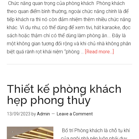
Chức năng quan trọng của phòng khách Phòng khách
theo quan điểm bình thường, ngoài chức năng chính là để
tiếp khách ra thì nó còn đảm nhiệm thêm nhiều chức năng
khác. Ví dụ như, có thể dùng để xem tivi, hát karaoke, đọc
sách hoặc thậm chí có thể dùng làm phòng ăn... Đây là
một không gian tương đối rộng và khi chủ nhà không phân
about
biệt quá rành rọt khái niệm “phòng …
[Read more...]
Chức
năng
quan
trọng
Thiết kế phòng khách
của
hẹp phong thủy
phòng
khách
13/09/2023
by
Admin
Leave a Comment
xưa
và
Bố trí Phòng khách là chỗ tụ khí
nay
của ngôi nhà nên luôn phải duy