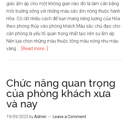
giác ấm áp cho một không gian nào đó là làm cân bằng
môi trường sống với những màu sắc ấm nóng thuộc hành
Hỏa. Có rất nhiều cách để bạn mang năng lượng của Hỏa
theo phong thủy vào phòng khách.Màu sắc chủ đạo cho
căn phòng là yếu tố quan trọng nhất tạo nên sự ấm áp.
Nên lựa chọn những màu thuộc tông màu nóng như màu
about
vàng …
[Read more...]
Trang
trí
phòng
khách
Chức năng quan trọng
ngày
của phòng khách xưa
tết
và nay
theo
phong
thuỷ
19/09/2023
by
Admin
Leave a Comment