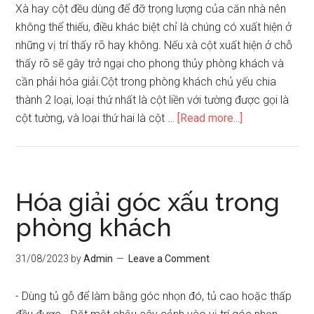
Xà hay cột đều dùng để đỡ trọng lượng của căn nhà nên
không thể thiếu, điều khác biệt chỉ là chúng có xuất hiện ở
những vị trí thấy rõ hay không. Nếu xà cột xuất hiện ở chỗ
thấy rõ sẽ gây trở ngại cho phong thủy phòng khách và
cần phải hóa giải.Cột trong phòng khách chủ yếu chia
thành 2 loại, loại thứ nhất là cột liền với tường được gọi là
about
cột tường, và loại thứ hai là cột …
[Read more...]
Hoá
giải
xà
cột
Hóa giải góc xấu trong
phòng
phòng khách
khách
31/08/2023
by
Admin
Leave a Comment
- Dùng tủ gỗ để làm bằng góc nhọn đó, tủ cao hoặc thấp