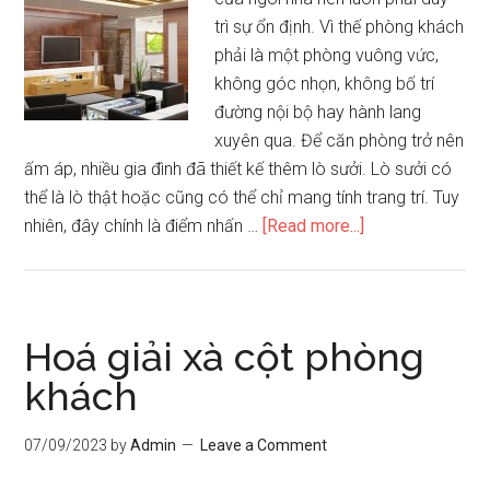
trì sự ổn định. Vì thế phòng khách
phải là một phòng vuông vức,
không góc nhọn, không bố trí
đường nội bộ hay hành lang
xuyên qua. Để căn phòng trở nên
ấm áp, nhiều gia đình đã thiết kế thêm lò sưởi. Lò sưởi có
thể là lò thật hoặc cũng có thể chỉ mang tính trang trí. Tuy
about
nhiên, đây chính là điểm nhấn …
[Read more...]
Thiết
kế
phòng
khách
Hoá giải xà cột phòng
hẹp
khách
phong
thủy
07/09/2023
by
Admin
Leave a Comment