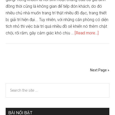
đồng thời cũng là không gian để tiếp đón khách, do đó
nhiều chủ nhà muốn trang trí thật nhiều đồ đạc, trang thiết
bị giải trí hiện đại... Tuy nhiên, với những căn phòng có diện
tích nhỏ thì việc bài trí quá nhiều đồ sẽ khiến nó thêm chật
about
chội, rối rắm, gây cảm giác khó chịu …
[Read more...]
Thiết
kế
phòng
khách
nhà
Next Page »
phố
phù
Primary
Search
hợp
the
phong
Sidebar
site
thủy
...
BÀI NỔI BẬT