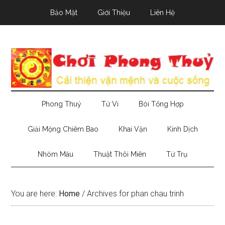
Skip
Skip
Skip
Bảo Mật
Giới Thiệu
Liên Hệ
to
to
to
main
secondary
primary
content
menu
sidebar
Phong Thuỷ
Tử Vi
Bói Tổng Hợp
Giải Mộng Chiêm Bao
Khai Vận
Kinh Dịch
Nhóm Máu
Thuật Thôi Miên
Tứ Trụ
You are here:
Home
/
Archives for phan chau trinh