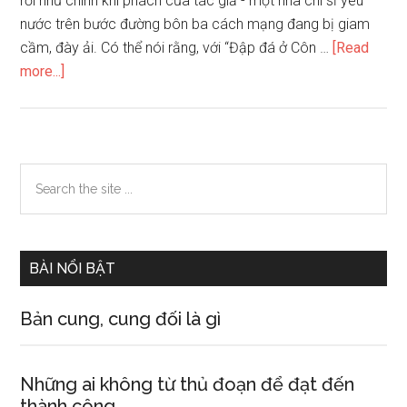
rỏi như chính khí phách của tác giả - một nhà chí sĩ yêu
nước trên bước đường bôn ba cách mạng đang bị giam
cầm, đày ải. Có thể nói rằng, với “Đập đá ở Côn …
[Read
about
more...]
Phân
tích
bài
thơ
Primary
Search
Đập
the
Sidebar
đá
site
ở
...
Côn
BÀI NỔI BẬT
Lôn
của
Bản cung, cung đối là gì
Phan
Châu
Trinh.
Những ai không từ thủ đoạn để đạt đến
thành công