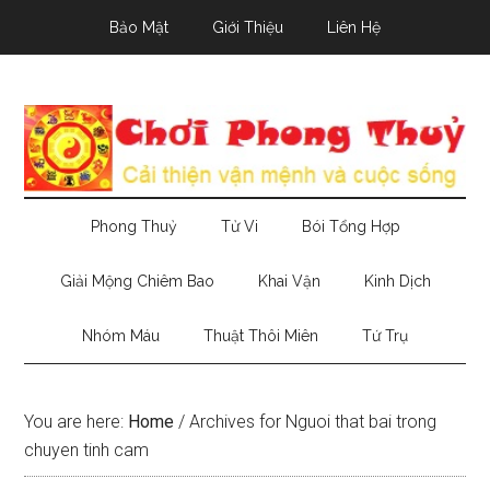
Skip
Skip
Skip
Bảo Mật
Giới Thiệu
Liên Hệ
to
to
to
main
secondary
primary
content
menu
sidebar
Phong Thuỷ
Tử Vi
Bói Tổng Hợp
Giải Mộng Chiêm Bao
Khai Vận
Kinh Dịch
Nhóm Máu
Thuật Thôi Miên
Tứ Trụ
You are here:
Home
/
Archives for Nguoi that bai trong
chuyen tinh cam