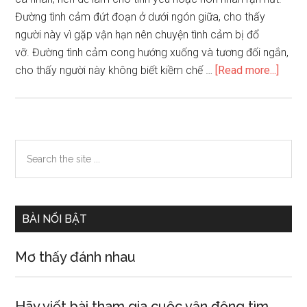
Đường tình cảm đứt đoạn ở dưới ngón giữa, cho thấy
người này vì gặp vận hạn nên chuyện tình cảm bị đổ
vỡ. Đường tình cảm cong hướng xuống và tương đối ngắn,
about
cho thấy người này không biết kiềm chế …
[Read more...]
Qua
bàn
tay
nhận
Primary
Search
ra
the
Sidebar
người
site
luôn
...
thất
BÀI NỔI BẬT
bại
trong
Mơ thấy đánh nhau
tình
cảm
Hãy viết bài tham gia cuộc vận động tìm