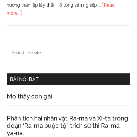
hương thân lập lấy thân,Tổ tông sản nghiệp …
[Read
about
more...]
Vận
mệnh
người
sinh
Primary
Search
năm
the
Sidebar
Nhâm
site
Thân
...
BÀI NỔI BẬT
Mơ thấy con gái
Phân tích hai nhân vật Ra-ma và Xi-ta trong
đoạn ‘Ra-ma buộc tội’ trích sử thi Ra-ma-
ya-na.