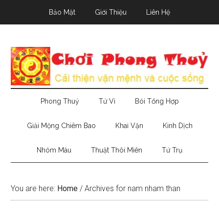
Skip
Skip
Skip
Bảo Mật
Giới Thiệu
Liên Hệ
to
to
to
main
secondary
primary
content
menu
sidebar
Phong Thuỷ
Tử Vi
Bói Tổng Hợp
Giải Mộng Chiêm Bao
Khai Vận
Kinh Dịch
Nhóm Máu
Thuật Thôi Miên
Tứ Trụ
You are here:
Home
/
Archives for nam nham than