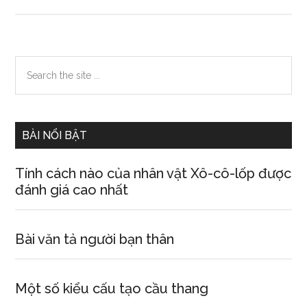
Tứ
địa
chi
mộ
Primary
Search
the
Sidebar
site
...
BÀI NỔI BẬT
Tính cách nào của nhân vật Xô-cô-lốp được
đánh giá cao nhất
Bài văn tả người bạn thân
Một số kiểu cấu tạo cầu thang