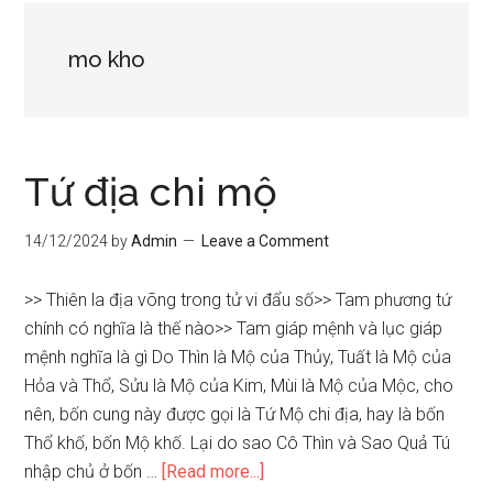
mo kho
Tứ địa chi mộ
14/12/2024
by
Admin
Leave a Comment
>> Thiên la địa võng trong tử vi đẩu số>> Tam phương tứ
chính có nghĩa là thế nào>> Tam giáp mệnh và lục giáp
mệnh nghĩa là gì Do Thìn là Mộ của Thủy, Tuất là Mộ của
Hỏa và Thổ, Sửu là Mộ của Kim, Mùi là Mộ của Mộc, cho
nên, bốn cung này được gọi là Tứ Mộ chi địa, hay là bốn
Thổ khố, bốn Mộ khố. Lại do sao Cô Thìn và Sao Quả Tú
about
nhập chủ ở bốn …
[Read more...]