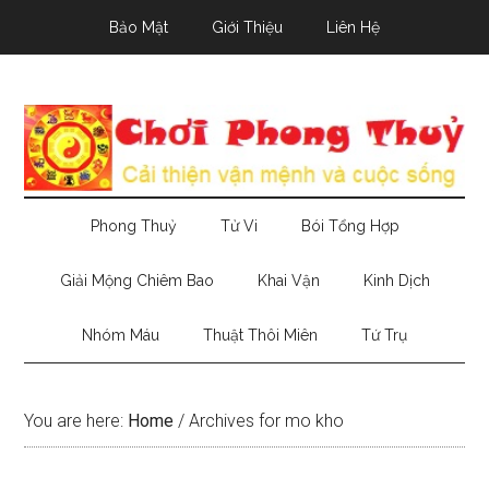
Skip
Skip
Skip
Bảo Mật
Giới Thiệu
Liên Hệ
to
to
to
main
secondary
primary
content
menu
sidebar
Phong Thuỷ
Tử Vi
Bói Tổng Hợp
Giải Mộng Chiêm Bao
Khai Vận
Kinh Dịch
Nhóm Máu
Thuật Thôi Miên
Tứ Trụ
You are here:
Home
/
Archives for mo kho