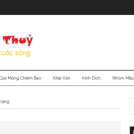
Giải Mộng Chiêm Bao
Khai Vận
Kinh Dịch
Nhóm Máu
S
 nang
th
si
...