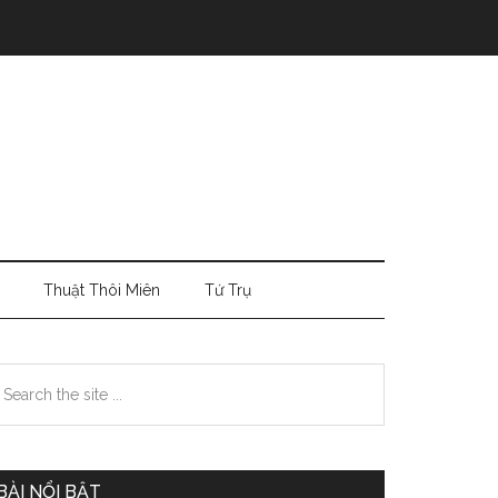
Thuật Thôi Miên
Tứ Trụ
Primary
earch
e
Sidebar
te
BÀI NỔI BẬT