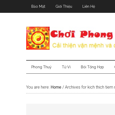
Skip
Skip
Skip
Bảo Mật
Giới Thiệu
Liên Hệ
to
to
to
main
secondary
primary
content
menu
sidebar
Phong Thuỷ
Tử Vi
Bói Tổng Hợp
You are here:
Home
/
Archives for kich thich tiem