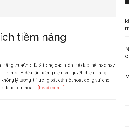
L
k
m
ích tiềm năng
N
đ
 thắng thuaCho dù là trong các môn thể dục thể thao hay
i nhóm máu B đều tận hưởng niềm vui quyết chiến thắng
M
 không lý tưởng, thì trong bất cứ một hoạt động vui chơi
about
 tác dụng tạm hoà …
[Read more...]
Nhóm
L
máu
B
kích
T
thích