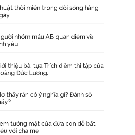
huật thôi miên trong đời sống hằng
gày
gười nhóm máu AB quan điểm về
ình yêu
iới thiệu bài tựa Trích diễm thi tập của
oàng Đức Lương.
ơ thấy rắn có ý nghĩa gì? Đánh số
ấy?
em tướng mặt của đứa con dễ bất
iếu với cha mẹ