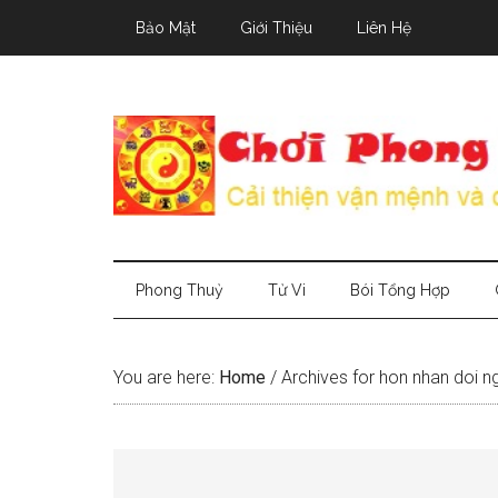
Skip
Skip
Skip
Bảo Mật
Giới Thiệu
Liên Hệ
to
to
to
main
secondary
primary
content
menu
sidebar
Phong Thuỷ
Tử Vi
Bói Tổng Hợp
You are here:
Home
/
Archives for hon nhan doi n