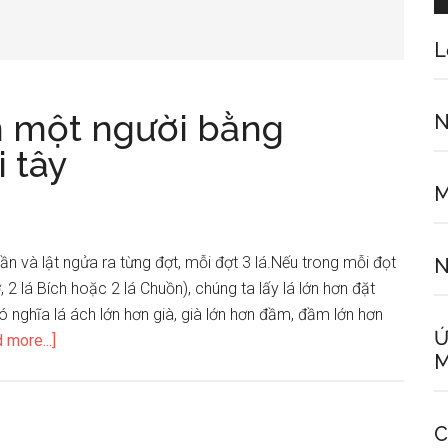
L
 một người bằng
N
 tây
M
lần và lật ngửa ra từng đợt, mỗi đợt 3 lá.Nếu trong mỗi đọt
N
ơ, 2 lá Bích hoặc 2 lá Chuồn), chúng ta lấy lá lớn hơn đặt
ó nghĩa lá ách lớn hơn già, già lớn hơn đầm, đầm lớn hơn
Ứ
about
 more...]
M
Phán
đoán
hôn
C
nhân