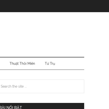
Thuật Thôi Miên
Tứ Trụ
Primary
earch
e
Sidebar
te
BÀI NỔI BẬT