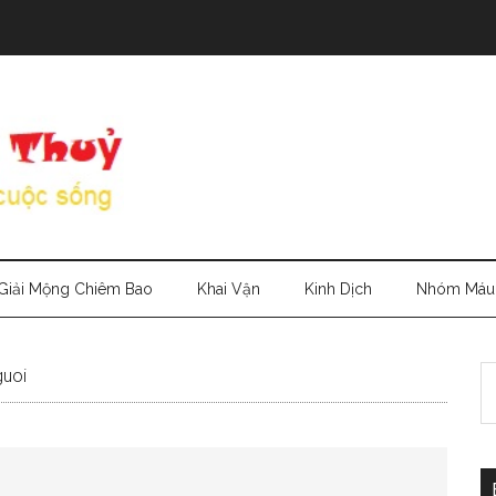
Giải Mộng Chiêm Bao
Khai Vận
Kinh Dịch
Nhóm Máu
S
guoi
th
si
...