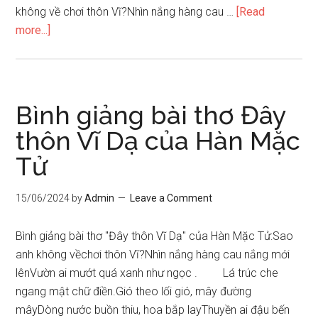
không về chơi thôn Vĩ?Nhìn nắng hàng cau …
[Read
about
more...]
Đề
thi
chọn
lọc
Bình giảng bài thơ Đây
và
thôn Vĩ Dạ của Hàn Mặc
đáp
Tử
án
văn
học
15/06/2024
by
Admin
Leave a Comment
đề
4
Bình giảng bài thơ "Đây thôn Vĩ Dạ" của Hàn Mặc Tử:Sao
anh không vềchơi thôn Vĩ?Nhìn nắng hàng cau nắng mới
lênVườn ai mướt quá xanh như ngọc . Lá trúc che
ngang mật chữ điền.Gió theo lối gió, mây đường
mâyDòng nước buồn thiu, hoa bắp layThuyền ai đậu bến