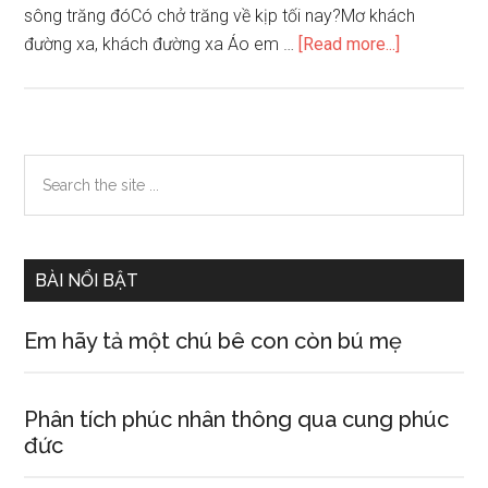
sông trăng đóCó chở trăng về kịp tối nay?Mơ khách
about
đường xa, khách đường xa Áo em …
[Read more...]
Bình
giảng
bài
thơ
Primary
Search
Đây
the
Sidebar
thôn
site
Vĩ
...
Dạ
BÀI NỔI BẬT
của
Hàn
Em hãy tả một chú bê con còn bú mẹ
Mặc
Tử
Phân tích phúc nhân thông qua cung phúc
đức