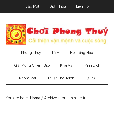
Skip
Skip
Skip
Bảo Mật
Giới Thiệu
Liên Hệ
to
to
to
main
secondary
primary
content
menu
sidebar
Phong Thuỷ
Tử Vi
Bói Tổng Hợp
Giải Mộng Chiêm Bao
Khai Vận
Kinh Dịch
Nhóm Máu
Thuật Thôi Miên
Tứ Trụ
You are here:
Home
/
Archives for han mac tu