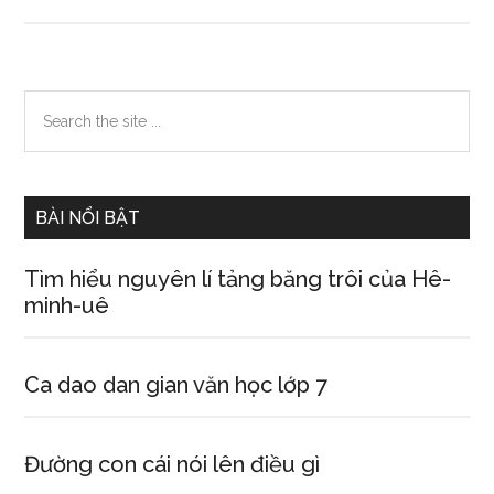
Mơ
thấy
nội
tạng
Primary
Search
the
Sidebar
site
...
BÀI NỔI BẬT
Tìm hiểu nguyên lí tảng băng trôi của Hê-
minh-uê
Ca dao dan gian văn học lớp 7
Đường con cái nói lên điều gì