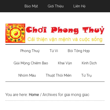
Skip
Skip
Skip
Bảo Mật
Giới Thiệu
Liên Hệ
to
to
to
main
secondary
primary
content
menu
sidebar
Phong Thuỷ
Tử Vi
Bói Tổng Hợp
Giải Mộng Chiêm Bao
Khai Vận
Kinh Dịch
Nhóm Máu
Thuật Thôi Miên
Tứ Trụ
You are here:
Home
/
Archives for giai mong giac