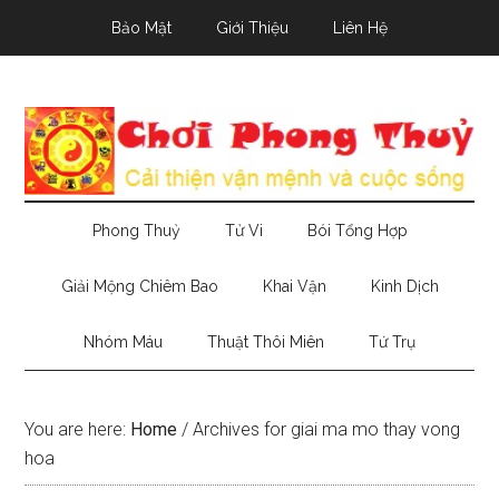
Skip
Skip
Skip
Bảo Mật
Giới Thiệu
Liên Hệ
to
to
to
main
secondary
primary
content
menu
sidebar
Phong Thuỷ
Tử Vi
Bói Tổng Hợp
Giải Mộng Chiêm Bao
Khai Vận
Kinh Dịch
Nhóm Máu
Thuật Thôi Miên
Tứ Trụ
You are here:
Home
/
Archives for giai ma mo thay vong
hoa