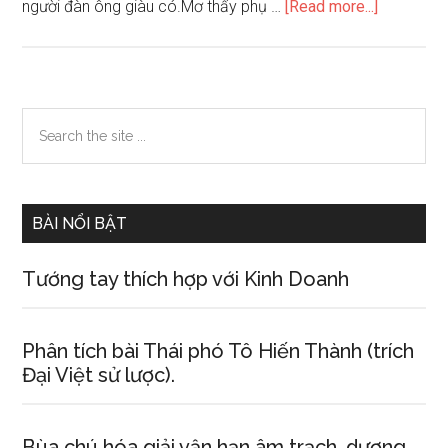
about
người đàn ông giàu có.Mơ thấy phụ …
[Read more...]
Mơ
thấy
vòng
hoa
Primary
Search
the
Sidebar
site
...
BÀI NỔI BẬT
Tướng tay thích hợp với Kinh Doanh
Phân tích bài Thái phó Tô Hiến Thành (trích
Đại Việt sử lược).
Bùa chú hóa giải vận hạn âm trạch, dương