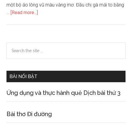
một bộ áo lông vũ màu vàng mơ. Đầu chị gà mái to bằng
about
…
[Read more...]
Em
hãy
tả
chị
Primary
Search
gà
the
Sidebar
mái
site
dẫn
...
con
BÀI NỔI BẬT
đi
ăn
Ứng dụng và thực hành quẻ Dịch bài thứ 3
Bài thơ Đi đường