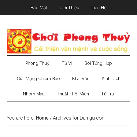
Skip
Skip
Skip
Bảo Mật
Giới Thiệu
Liên Hệ
to
to
to
main
secondary
primary
content
menu
sidebar
Phong Thuỷ
Tử Vi
Bói Tổng Hợp
Giải Mộng Chiêm Bao
Khai Vận
Kinh Dịch
Nhóm Máu
Thuật Thôi Miên
Tứ Trụ
You are here:
Home
/
Archives for Dan ga con