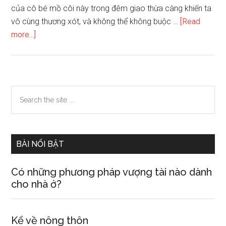
của cô bé mồ côi này trong đêm giao thừa càng khiến ta
vô cùng thương xót, và không thể không buộc …
[Read
about
more...]
Tác
phẩm
cô
bé
Primary
Search
bán
the
Sidebar
diêm
site
của
...
Andecxen
BÀI NỔI BẬT
Có những phương pháp vượng tài nào dành
cho nhà ở?
Kể về nông thôn