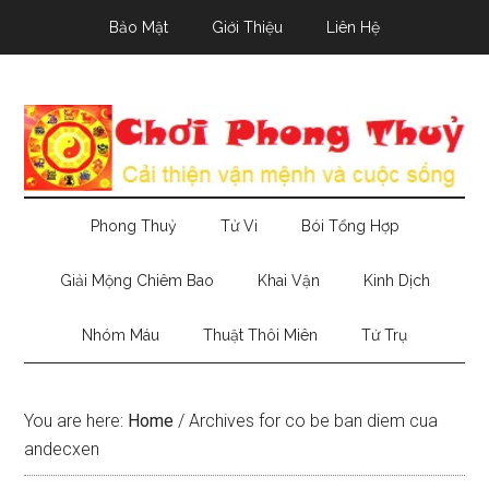
Skip
Skip
Skip
Bảo Mật
Giới Thiệu
Liên Hệ
to
to
to
main
secondary
primary
content
menu
sidebar
Phong Thuỷ
Tử Vi
Bói Tổng Hợp
Giải Mộng Chiêm Bao
Khai Vận
Kinh Dịch
Nhóm Máu
Thuật Thôi Miên
Tứ Trụ
You are here:
Home
/
Archives for co be ban diem cua
andecxen