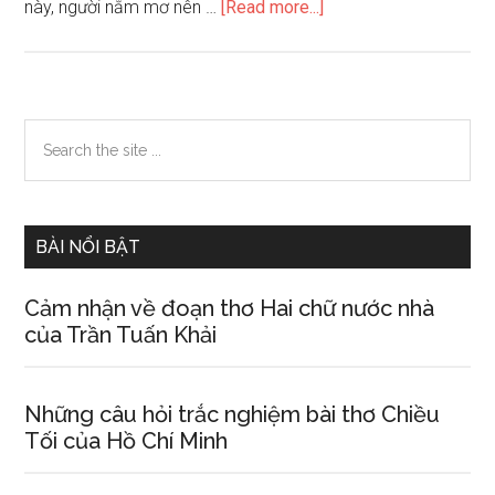
about
này, người nằm mơ nên …
[Read more...]
Mơ
thấy
nội
tạng
Primary
Search
the
Sidebar
site
...
BÀI NỔI BẬT
Cảm nhận về đoạn thơ Hai chữ nước nhà
của Trần Tuấn Khải
Những câu hỏi trắc nghiệm bài thơ Chiều
Tối của Hồ Chí Minh