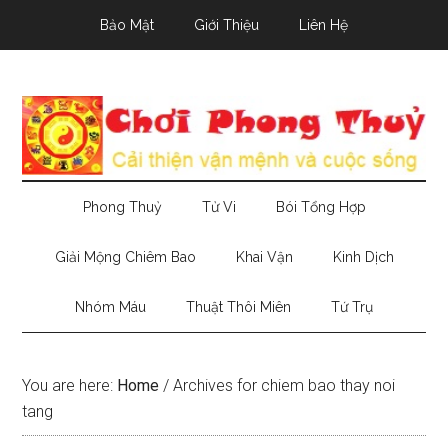
Skip
Skip
Skip
Bảo Mật
Giới Thiệu
Liên Hệ
to
to
to
main
secondary
primary
content
menu
sidebar
Phong Thuỷ
Tử Vi
Bói Tổng Hợp
Giải Mộng Chiêm Bao
Khai Vận
Kinh Dịch
Nhóm Máu
Thuật Thôi Miên
Tứ Trụ
You are here:
Home
/
Archives for chiem bao thay noi
tang