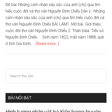
Đề bài: Những cảm nhận sâu sắc của anh (chị) qua tìm
hiểu cuộc đời và thơ văn Nguyễn Đình Chiểu Dàn ý: Những
cảm nhận sâu sắc của anh (chị) qua tìm hiểu cuộc đời và
thơ văn Nguyễn Đình Chiểu BÀI LÀM1. Mở bài. Giới thiệu:
cuộc đời thơ văn Nguyễn Đình Chiểu.2. Thân bàia. Tiểu sử
Nguyễn Đình Chiểu . Sinh năm 1822, mất năm 1888, quê
about
ở tỉnh Gia Định, …
[Read more...]
Những
cảm
nhận
sâu
Primary
Search
sắc
the
Sidebar
của
site
anh
...
(chị)
BÀI NỔI BẬT
qua
tìm
Hình tượng nhân vật bá Kiến trong truyện