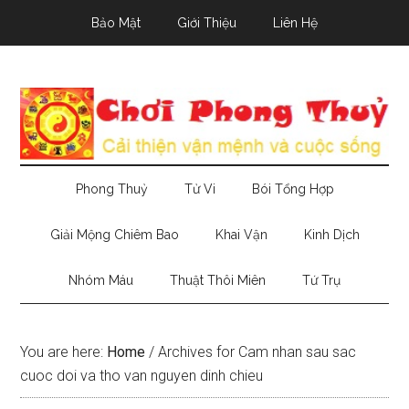
Skip
Skip
Skip
Bảo Mật
Giới Thiệu
Liên Hệ
to
to
to
main
secondary
primary
content
menu
sidebar
Phong Thuỷ
Tử Vi
Bói Tổng Hợp
Giải Mộng Chiêm Bao
Khai Vận
Kinh Dịch
Nhóm Máu
Thuật Thôi Miên
Tứ Trụ
You are here:
Home
/
Archives for Cam nhan sau sac
cuoc doi va tho van nguyen dinh chieu