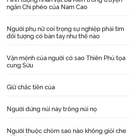
hiểu
ngắn Chí phèo của Nam Cao
cuộc
đời
và
Người phụ nữ coi trọng sự nghiệp phải tìm
thơ
đối tượng có bàn tay như thế nào
văn
Nguyễn
Vận mệnh của người có sao Thiên Phủ tọa
Đình
cung Sửu
Chiểu
Giữ chắc tiền của
Người đứng núi này trông núi nọ
Người thuộc chòm sao nào không giỏi che