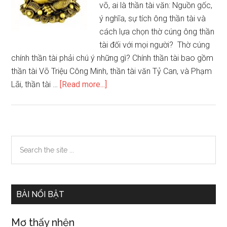
võ, ai là thần tài văn: Nguồn gốc,
ý nghĩa, sự tích ông thần tài và
cách lựa chọn thờ cúng ông thần
tài đối với mọi người? Thờ cúng
chính thần tài phải chú ý những gì? Chính thần tài bao gồm
thần tài Võ Triệu Công Minh, thần tài văn Tỷ Can, và Phạm
about
Lãi, thần tài …
[Read more...]
Những
điều
cấm
kỵ
Primary
Search
và
the
Sidebar
cách
site
thờ
...
cúng
BÀI NỔI BẬT
ông
thần
Mơ thấy nhện