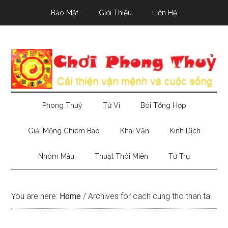
Skip
Skip
Skip
Bảo Mật
Giới Thiệu
Liên Hệ
to
to
to
main
secondary
primary
content
menu
sidebar
Phong Thuỷ
Tử Vi
Bói Tổng Hợp
Giải Mộng Chiêm Bao
Khai Vận
Kinh Dịch
Nhóm Máu
Thuật Thôi Miên
Tứ Trụ
You are here:
Home
/
Archives for cach cung tho than tai