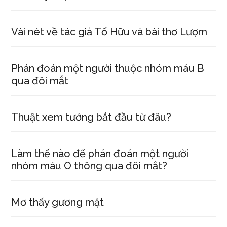
tài
mang
lại
Vài nét về tác giả Tố Hữu và bài thơ Lượm
tài
vận
Phán đoán một người thuộc nhóm máu B
hanh
qua đôi mắt
thông
Thuật xem tướng bắt đầu từ đâu?
Làm thế nào để phán đoán một người
nhóm máu O thông qua đôi mắt?
Mơ thấy gương mặt