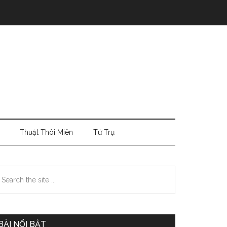
Thuật Thôi Miên
Tứ Trụ
Primary
earch
e
Sidebar
te
BÀI NỔI BẬT