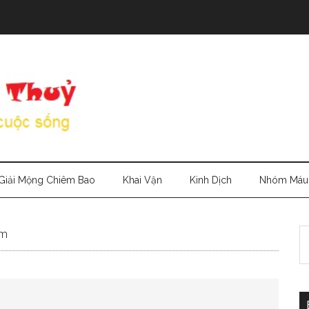
Giải Mộng Chiêm Bao
Khai Vận
Kinh Dịch
Nhóm Máu
S
am
th
si
...