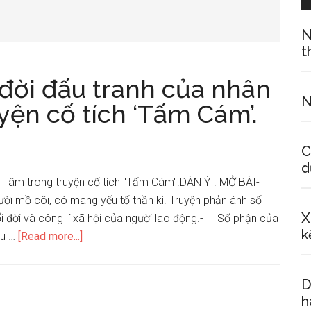
N
t
 đời đấu tranh của nhân
N
yện cố tích ‘Tấm Cám’.
C
d
cô Tâm trong truyện cố tích "Tấm Cám".DÀN ÝI. MỞ BÀI-
ười mồ côi, có mang yếu tố thần kì. Truyện phản ánh số
X
 đời và công lí xã hội của người lao động.- Số phận của
k
about
ấu …
[Read more...]
Phân
tích
D
hai
h
chặng