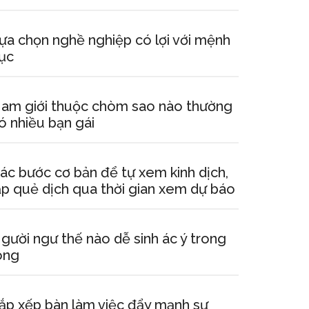
ựa chọn nghề nghiệp có lợi với mệnh
ục
am giới thuộc chòm sao nào thường
ó nhiều bạn gái
ác bước cơ bản để tự xem kinh dịch,
ập quẻ dịch qua thời gian xem dự báo
gười ngư thế nào dễ sinh ác ý trong
òng
ắp xếp bàn làm việc đẩy mạnh sự