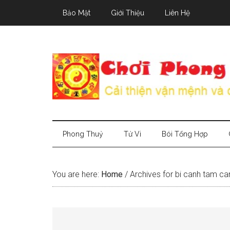
Skip
Skip
Skip
Bảo Mật
Giới Thiệu
Liên Hệ
to
to
to
main
secondary
primary
content
menu
sidebar
Phong Thuỷ
Tử Vi
Bói Tổng Hợp
You are here:
Home
/
Archives for bi canh tam c