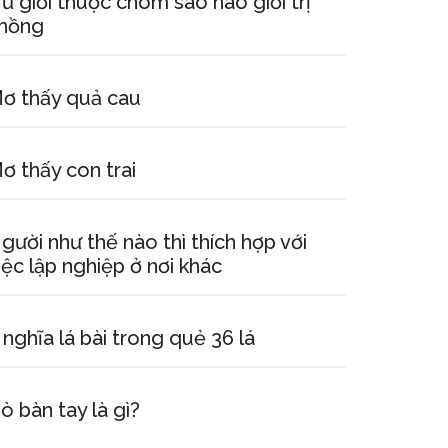
ữ giới thuộc chòm sao nào giỏi trị
hồng
ơ thấy quả cau
ơ thấy con trai
gười như thế nào thì thích hợp với
iệc lập nghiệp ở nơi khác
 nghĩa lá bài trong quẻ 36 lá
ò bàn tay là gì?