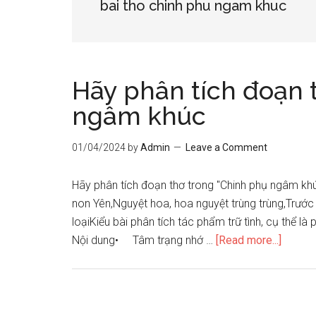
bai tho chinh phu ngam khuc
Hãy phân tích đoạn 
ngâm khúc
01/04/2024
by
Admin
Leave a Comment
Hãy phân tích đoạn thơ trong "Chinh phụ ngâm khú
non Yên,Nguyệt hoa, hoa nguyệt trùng trùng,Trước
loạiKiểu bài phân tích tác phẩm trữ tình, cụ thể là
about
Nội dung• Tâm trạng nhớ …
[Read more...]
Hãy
phân
tích
đoạn