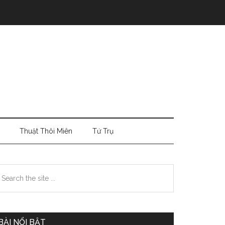
Thuật Thôi Miên
Tứ Trụ
Primary
earch
e
Sidebar
te
BÀI NỔI BẬT