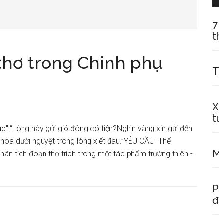
7
t
thơ trong Chinh phụ
T
X
t
c":“Lòng này gửi gió đông có tiện?Nghìn vàng xin gửi đến
 hoa dưới nguyệt trong lòng xiết đau.”YÊU CẦU- Thể
M
 phân tích đoạn thơ trích trong một tác phẩm trường thiên.-
P
đ