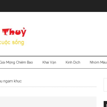
Giải Mộng Chiêm Bao
Khai Vận
Kinh Dịch
Nhóm Máu
S
phu ngam khuc
th
si
...