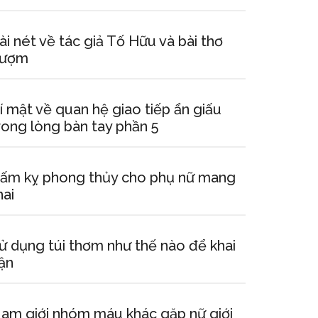
ài nét về tác giả Tố Hữu và bài thơ
ượm
í mật về quan hệ giao tiếp ẩn giấu
rong lòng bàn tay phần 5
ấm kỵ phong thủy cho phụ nữ mang
hai
ử dụng túi thơm như thế nào để khai
ận
am giới nhóm máu khác gặp nữ giới