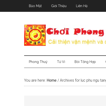
Skip
Skip
Skip
Bảo Mật
Giới Thiệu
Liên Hệ
to
to
to
main
secondary
primary
content
menu
sidebar
Phong Thuỷ
Tử Vi
Bói Tổng Hợp
You are here:
Home
/
Archives for luc phu ngu tan