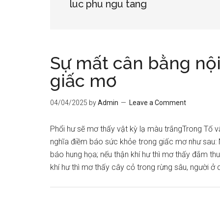
luc phu ngu tang
Sự mất cân bằng nội
giấc mơ
04/04/2025
by
Admin
Leave a Comment
Phổi hư sẽ mơ thấy vật kỳ lạ màu trắngTrong Tố v
nghĩa điềm báo sức khỏe trong giấc mơ như sau: Nế
báo hung họa; nếu thận khí hư thì mơ thấy đắm thuy
khí hư thì mơ thấy cây cỏ trong rừng sâu, người ở