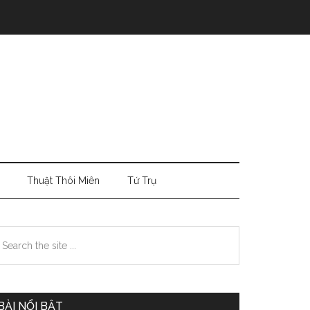
Thuật Thôi Miên
Tứ Trụ
Primary
earch
e
Sidebar
te
BÀI NỔI BẬT