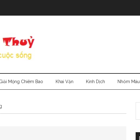
Giải Mộng Chiêm Bao
Khai Vận
Kinh Dịch
Nhóm Máu
S
g
th
si
...