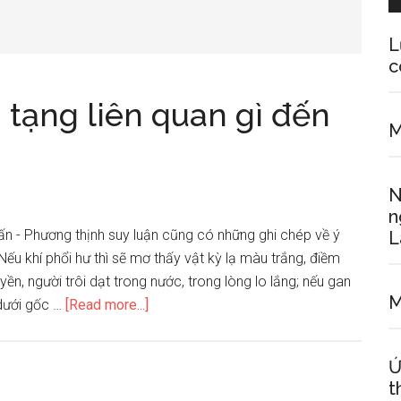
L
c
 tạng liên quan gì đến
M
N
n
ấn - Phương thịnh suy luận cũng có những ghi chép về ý
L
u khí phổi hư thì sẽ mơ thấy vật kỳ lạ màu trắng, điềm
ền, người trôi dạt trong nước, trong lòng lo lắng; nếu gan
M
about
 dưới gốc …
[Read more...]
Sự
mất
Ứ
cân
t
bằng