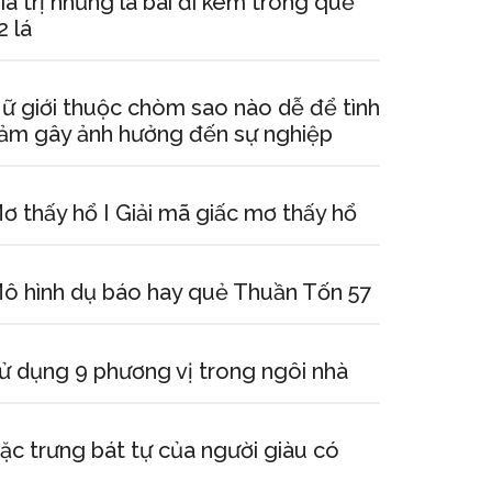
iá trị những lá bài đi kèm trong quẻ
2 lá
ữ giới thuộc chòm sao nào dễ để tình
ảm gây ảnh hưởng đến sự nghiệp
ơ thấy hổ I Giải mã giấc mơ thấy hổ
ô hình dụ báo hay quẻ Thuần Tốn 57
ử dụng 9 phương vị trong ngôi nhà
ặc trưng bát tự của người giàu có