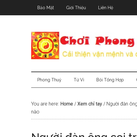
Skip
Skip
Skip
Bảo Mật
Giới Thiệu
Liên Hệ
to
to
to
main
secondary
primary
content
menu
sidebar
Phong Thuỷ
Tử Vi
Bói Tổng Hợp
You are here:
Home
/
Xem chỉ tay
/
Người đàn ông 
nào