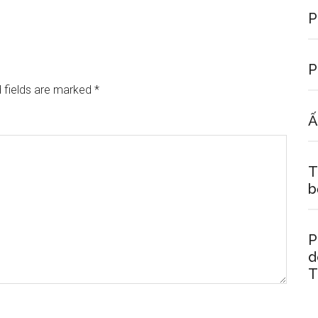
P
P
 fields are marked
*
Ấ
T
b
P
d
T