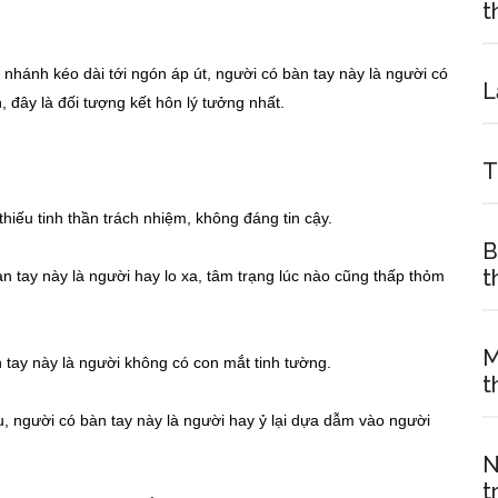
t
nhánh kéo dài tới ngón áp út, người có bàn tay này là người có
L
 đây là đối tượng kết hôn lý tưởng nhất.
T
hiếu tinh thần trách nhiệm, không đáng tin cậy.
B
t
àn tay này là người hay lo xa, tâm trạng lúc nào cũng thấp thỏm
M
n tay này là người không có con mắt tinh tường.
t
u, người có bàn tay này là người hay ỷ lại dựa dẫm vào người
N
t