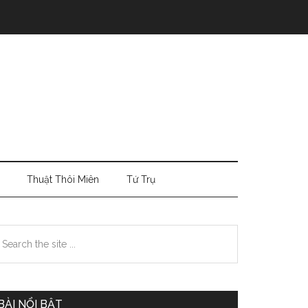
Thuật Thôi Miên
Tứ Trụ
Primary
earch
e
Sidebar
te
BÀI NỔI BẬT