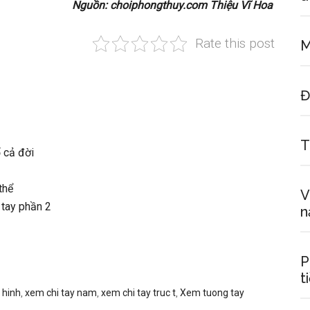
Nguồn: choiphongthuy.com Thiệu Vĩ Hoa
Rate this post
M
Đ
T
 cả đời
thể
V
 tay phần 2
n
P
t
 hinh
,
xem chi tay nam
,
xem chi tay truc t
,
Xem tuong tay