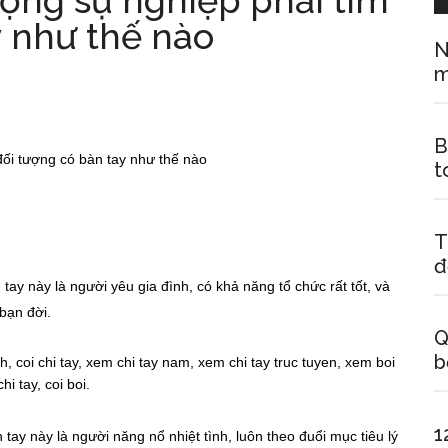
rọng sự nghiệp phải tìm
y như thế nào
N
m
B
đối tượng có bàn tay như thế nào
t
T
đ
tay này là người yêu gia đình, có khả năng tổ chức rất tốt, và
 bạn đời.
Q
b
1
tay này là người năng nổ nhiệt tình, luôn theo đuổi mục tiêu lý