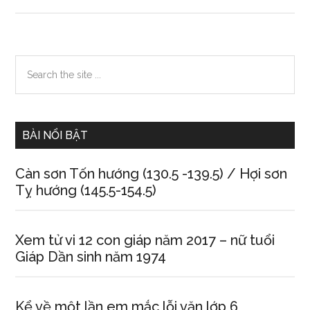
Đường
thái
dương
nói
Primary
Search
lên
the
Sidebar
điều
site
thì
...
BÀI NỔI BẬT
Càn sơn Tốn hướng (130.5 -139.5) / Hợi sơn
Tỵ hướng (145.5-154.5)
Xem tử vi 12 con giáp năm 2017 – nữ tuổi
Giáp Dần sinh năm 1974
Kể về một lần em mắc lỗi văn lớp 6