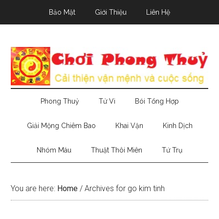
Skip
Skip
Skip
Bảo Mật
Giới Thiệu
Liên Hệ
to
to
to
main
secondary
primary
content
menu
sidebar
Phong Thuỷ
Tử Vi
Bói Tổng Hợp
Giải Mộng Chiêm Bao
Khai Vận
Kinh Dịch
Nhóm Máu
Thuật Thôi Miên
Tứ Trụ
You are here:
Home
/
Archives for go kim tinh