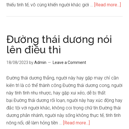
abo
thiếu tinh tế, vô cùng khiến người khác giới …
[Read more...]
Tướ
tay
ké
duy
Đường thái dương nói
với
lên điều thì
ngư
khá
18/08/2023
by
Admin
Leave a Comment
giới
Đường thái dương thẳng, người này hay gặp may chỉ cần
kiên trì là có thể thành công.Đường thái dương cong, người
này tính tình nhu nhược, hay gặp xui xẻo, dễ bị thất
bại.Đường thái dương rối loạn, người này hay xúc động hay
đắc tội với người khác, không coi trọng chữ tín.Đường thái
dương phân nhánh, người này sống không thực tế, tính tình
about
nông nổi, dễ làm hỏng tiền …
[Read more...]