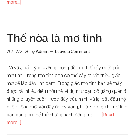
about
more...]
Thế
nào
là
mơ
Thế nòa là mơ tỉnh
tỉnh
20/02/2026
by
Admin
Leave a Comment
. Vì vậy, bất kỳ chuyện gì cũng đều có thể xảy ra ở giấc
mơ tỉnh. Trong mơ tỉnh còn có thể xảy ra rất nhiều giấc
mơ để lấp đầy linh cảm. Trong giấc mơ tỉnh bạn sẽ thấy
được rất nhiều điều mới mẻ, ví dụ như bạn cố gắng quên đi
những chuyện buồn trước đây của mình và lại bắt đầu một
cuộc sống mới với đầy ắp hy vọng; hoặc trong khi mơ tỉnh
bạn cũng có thể thử những hành động mạo …
[Read
about
more...]
Thế