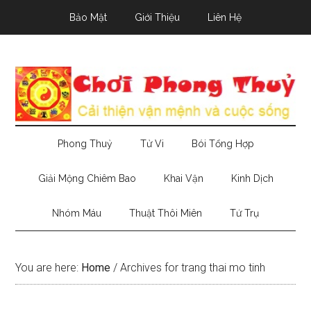
Skip
Skip
Skip
Bảo Mật
Giới Thiệu
Liên Hệ
to
to
to
main
secondary
primary
content
menu
sidebar
Phong Thuỷ
Tử Vi
Bói Tổng Hợp
Giải Mộng Chiêm Bao
Khai Vận
Kinh Dịch
Nhóm Máu
Thuật Thôi Miên
Tứ Trụ
You are here:
Home
/
Archives for trang thai mo tinh