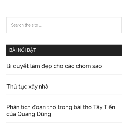
nòa
là
mơ
Primary
Search
tỉnh
the
Sidebar
site
...
BÀI NỔI BẬT
Bí quyết làm đẹp cho các chòm sao
Thủ tục xây nhà
Phân tích đoạn thơ trong bài thơ Tây Tiến
của Quang Dũng