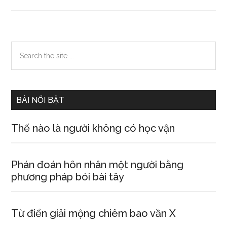
Hịch
Tướng
Sĩ
Primary
Search
the
Sidebar
site
...
BÀI NỔI BẬT
Thế nào là người không có học vận
Phán đoán hôn nhân một người bằng
phương pháp bói bài tây
Từ điển giải mộng chiêm bao vần X