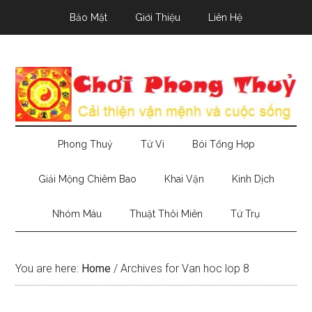
Skip
Skip
Skip
Bảo Mật
Giới Thiệu
Liên Hệ
to
to
to
main
secondary
primary
content
menu
sidebar
Phong Thuỷ
Tử Vi
Bói Tổng Hợp
Giải Mộng Chiêm Bao
Khai Vận
Kinh Dịch
Nhóm Máu
Thuật Thôi Miên
Tứ Trụ
You are here:
Home
/
Archives for Van hoc lop 8