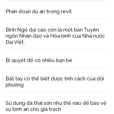
hãy
kể
Phân đoạn dự án trong revit
lại
chuyệ
Bình Ngô đại cáo còn là một bản Tuyên
ngày
ngôn Nhân đạo và Hòa bình của Nhà nước
đầu
Đại Việt.
tiên
đi
học
Bí quyết để có nhiều bạn bè
của
em.
Bắt tay có thể biết được tính cách của đối
phương
Sử dụng đá thái sơn như thế nào để bảo vệ
sự bình an cho gia trạch