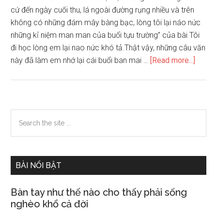
cứ đến ngày cuối thu, lá ngoài đường rụng nhiều và trên
không có những đám mây bàng bạc, lòng tôi lại náo nức
những kỉ niệm man man của buổi tựu trường” của bài Tôi
đi học lòng em lại nao nức khó tả.Thật vậy, những câu văn
about
này đã làm em nhớ lại cái buổi ban mai …
[Read more...]
Từ
văn
bản
Tôi
Primary
Search
đi
the
Sidebar
học
site
của
...
nhà
BÀI NỔI BẬT
văn
Thanh
Bàn tay như thế nào cho thấy phải sống
Tịnh,
nghèo khổ cả đời
em