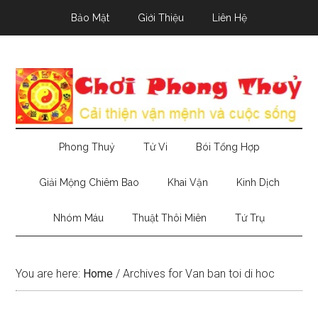
Skip
Skip
Skip
Bảo Mật
Giới Thiệu
Liên Hệ
to
to
to
main
secondary
primary
content
menu
sidebar
Phong Thuỷ
Tử Vi
Bói Tổng Hợp
Giải Mộng Chiêm Bao
Khai Vận
Kinh Dịch
Nhóm Máu
Thuật Thôi Miên
Tứ Trụ
You are here:
Home
/
Archives for Van ban toi di hoc