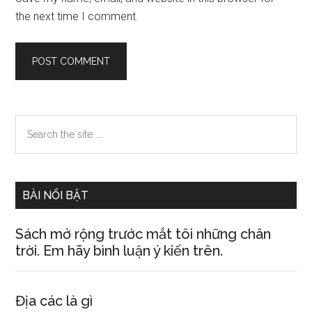
the next time I comment.
Primary
Search
the
Sidebar
site
...
BÀI NỔI BẬT
Sách mở rộng trước mắt tôi những chân
trời. Em hãy bình luận ý kiến trên.
Địa các là gì