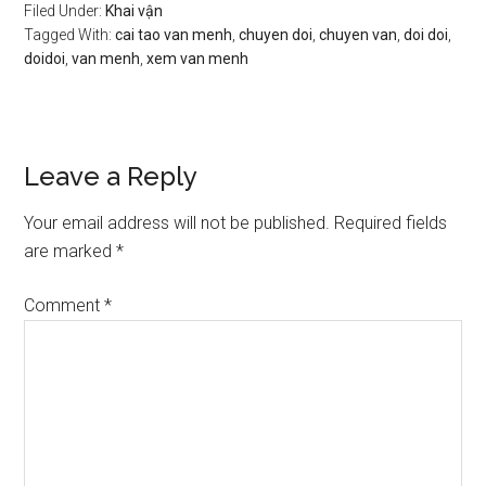
Filed Under:
Khai vận
Tagged With:
cai tao van menh
,
chuyen doi
,
chuyen van
,
doi doi
,
doidoi
,
van menh
,
xem van menh
Reader
Leave a Reply
Interactions
Your email address will not be published.
Required fields
are marked
*
Comment
*