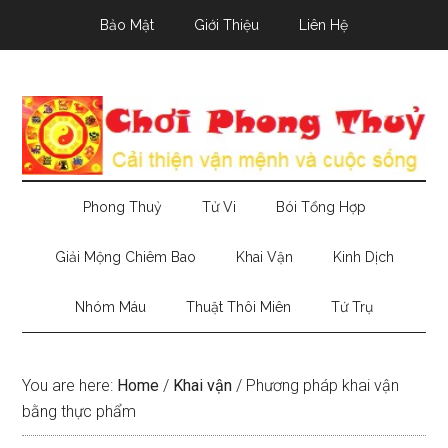
Skip
Skip
Skip
Bảo Mật
Giới Thiệu
Liên Hệ
to
to
to
main
secondary
primary
content
menu
sidebar
Phong Thuỷ
Tử Vi
Bói Tổng Hợp
Giải Mộng Chiêm Bao
Khai Vận
Kinh Dịch
Nhóm Máu
Thuật Thôi Miên
Tứ Trụ
You are here:
Home
/
Khai vận
/
Phương pháp khai vận
bằng thực phẩm