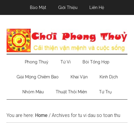
Skip
Skip
Skip
Bảo Mật
Giới Thiệu
Liên Hệ
to
to
to
main
secondary
primary
content
menu
sidebar
Phong Thuỷ
Tử Vi
Bói Tổng Hợp
Giải Mộng Chiêm Bao
Khai Vận
Kinh Dịch
Nhóm Máu
Thuật Thôi Miên
Tứ Trụ
You are here:
Home
/
Archives for tu vi dau so toan thu