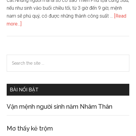
cát.Những người mà lá số có sao Thiên Phủ tọa cung Sửu,
nếu như sinh vào buổi chiều tối, từ 3 giờ đến 9 giờ, mệnh
nam sẽ phú quý, có được những thành công suất …
[Read
about
more...]
Vận
mệnh
của
người
Primary
Search
có
the
Sidebar
sao
site
Thiên
...
Phủ
BÀI NỔI BẬT
tọa
cung
Vận mệnh người sinh năm Nhâm Thân
Sửu
Mơ thấy kẻ trộm