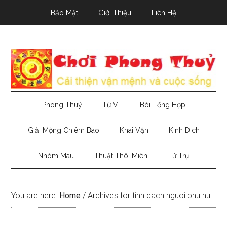
Skip
Skip
Skip
Bảo Mật
Giới Thiệu
Liên Hệ
to
to
to
main
secondary
primary
content
menu
sidebar
Phong Thuỷ
Tử Vi
Bói Tổng Hợp
Giải Mộng Chiêm Bao
Khai Vận
Kinh Dịch
Nhóm Máu
Thuật Thôi Miên
Tứ Trụ
You are here:
Home
/
Archives for tinh cach nguoi phu nu