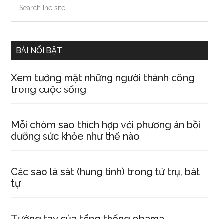
Primary
đoán
the
Sidebar
tính
site
cách
...
người
BÀI NỔI BẬT
đàn
bà
Xem tướng mặt những người thành công
trong cuộc sống
Mỗi chòm sao thích hợp với phương án bồi
dưỡng sức khỏe như thế nào
Các sao là sát (hung tinh) trong tứ trụ, bát
tự
Tướng tay của tổng thống obama