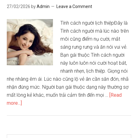
tướng
27/02/2026
by
Admin
Leave a Comment
khuôn
mặt
Tính cách người lịch thiệpĐây là
người
Tính cách người mà lúc nào trên
phụ
môi cũng điểm nụ cười, mắt
nữ
sáng rưng rưng và ăn nói vui vẻ.
chúng
Bạn gái thuộc Tính cách người
ta
này luôn luôn nói cười hoạt bát,
nên
nhanh nhẹn, lịch thiệp. Giọng nói
biết
nhẹ nhàng êm ái. Lúc nào cũng lộ vẻ ân cần săn đón, nhã
nhặn đúng mức. Người bạn gái thuộc dạng này thường sợ
mất lòng kẻ khác, muốn trải cảm tình đến mọi …
[Read
about
more...]
Qua
nét
mặt
phán
Search