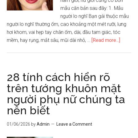
nam giới, nữ giới cũng có bốn
mẫu căn bản sau đây: 1. Mẫu
người lo nghĩ Bạn gái thuộc mẫu
người lo nghĩ thường ốm, cao khoảng một mét rưỡi, lưng
hơi khom, vai hẹp tay chân ốm, dài, đầu tam giác, tóc
about
mềm, hay rụng, mắt sâu, mũi dài nhỏ, …
[Read more...]
Xem
tính
cách
người
28 tính cách hiển rõ
đàn
trên tướng khuôn mặt
bà
người phụ nữ chúng ta
qua
tướng
nên biết
khuôn
mặt
01/06/2026
by
Admin
Leave a Comment