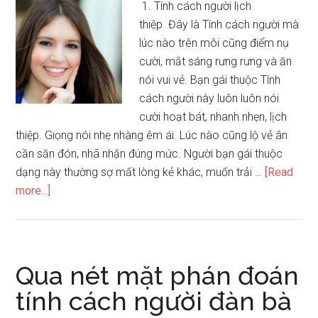
1. Tính cách người lịch
thiệp Đây là Tính cách người mà
lúc nào trên môi cũng điểm nụ
cười, mắt sáng rưng rưng và ăn
nói vui vẻ. Bạn gái thuộc Tính
cách người này luôn luôn nói
cười hoạt bát, nhanh nhẹn, lịch
thiệp. Giọng nói nhẹ nhàng êm ái. Lúc nào cũng lộ vẻ ân
cần săn đón, nhã nhặn đúng mức. Người bạn gái thuộc
dạng này thường sợ mất lòng kẻ khác, muốn trải …
[Read
about
more...]
28
tính
cách
hiển
Qua nét mặt phán đoán
rõ
tính cách người đàn bà
trên