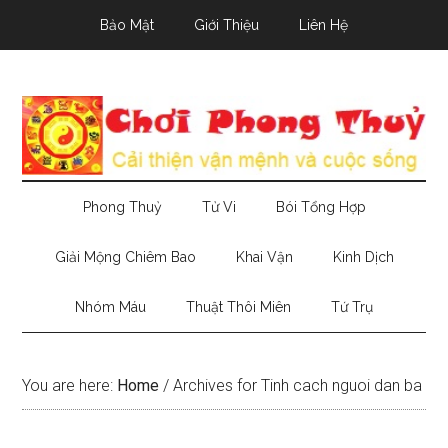
Skip
Skip
Skip
Bảo Mật
Giới Thiệu
Liên Hệ
to
to
to
main
secondary
primary
content
menu
sidebar
Phong Thuỷ
Tử Vi
Bói Tổng Hợp
Giải Mộng Chiêm Bao
Khai Vận
Kinh Dịch
Nhóm Máu
Thuật Thôi Miên
Tứ Trụ
You are here:
Home
/
Archives for Tinh cach nguoi dan ba