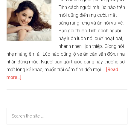
người
Tính cách người mà lúc nào trên
phụ
môi cũng điểm nụ cười, mắt
nữ
sáng rưng rưng và ăn nói vui vẻ.
chúng
Bạn gái thuộc Tính cách người
ta
này luôn luôn nói cười hoạt bát,
nên
nhanh nhẹn, lịch thiệp. Giọng nói
biết
nhẹ nhàng êm ái. Lúc nào cũng lộ vẻ ân cần săn đón, nhã
nhặn đúng mức. Người bạn gái thuộc dạng này thường sợ
mất lòng kẻ khác, muốn trải cảm tình đến mọi …
[Read
about
more...]
Qua
nét
mặt
phán
Primary
Search
đoán
the
Sidebar
tính
site
cách