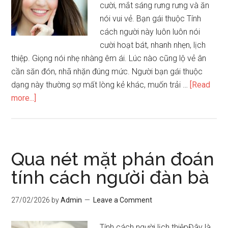
cười, mắt sáng rưng rưng và ăn
nói vui vẻ. Bạn gái thuộc Tính
cách người này luôn luôn nói
cười hoạt bát, nhanh nhẹn, lịch
thiệp. Giọng nói nhẹ nhàng êm ái. Lúc nào cũng lộ vẻ ân
cần săn đón, nhã nhặn đúng mức. Người bạn gái thuộc
dạng này thường sợ mất lòng kẻ khác, muốn trải …
[Read
about
more...]
28
tính
cách
hiển
Qua nét mặt phán đoán
rõ
tính cách người đàn bà
trên
tướng
27/02/2026
by
Admin
Leave a Comment
khuôn
mặt
Tính cách người lịch thiệpĐây là