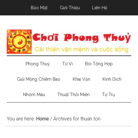
Skip
Skip
Skip
Bảo Mật
Giới Thiệu
Liên Hệ
to
to
to
main
secondary
primary
content
menu
sidebar
Phong Thuỷ
Tử Vi
Bói Tổng Hợp
Giải Mộng Chiêm Bao
Khai Vận
Kinh Dịch
Nhóm Máu
Thuật Thôi Miên
Tứ Trụ
You are here:
Home
/
Archives for thuan ton