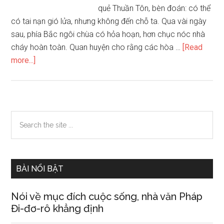
quẻ Thuần Tôn, bèn đoán: có thể
có tai nạn gió lửa, nhưng không đến chỗ ta. Qua vài ngày
sau, phía Bắc ngôi chùa có hỏa hoạn, hơn chục nóc nhà
cháy hoàn toàn. Quan huyện cho rằng các hòa …
[Read
about
more...]
Mô
hình
dụ
báo
Primary
Search
hay
the
Sidebar
quẻ
site
Thuần
...
Tốn
BÀI NỔI BẬT
57
Nói về mục đích cuộc sống, nhà văn Pháp
Đi-đơ-rô khẳng định