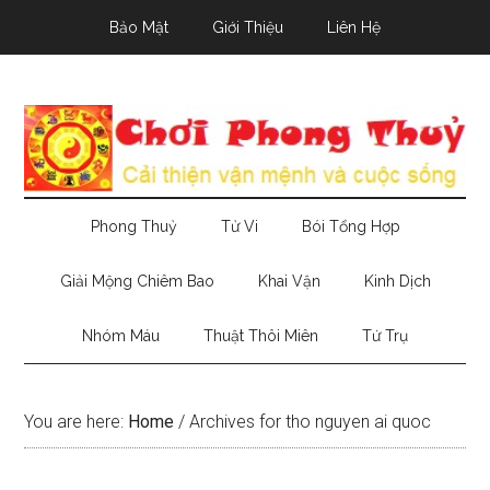
Skip
Skip
Skip
Bảo Mật
Giới Thiệu
Liên Hệ
to
to
to
main
secondary
primary
content
menu
sidebar
Phong Thuỷ
Tử Vi
Bói Tổng Hợp
Giải Mộng Chiêm Bao
Khai Vận
Kinh Dịch
Nhóm Máu
Thuật Thôi Miên
Tứ Trụ
You are here:
Home
/
Archives for tho nguyen ai quoc