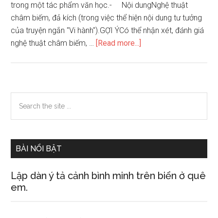
trong một tác phẩm văn học.- Nội dungNghệ thuật
châm biếm, đả kích (trong việc thể hiện nội dung tư tưởng
của truyện ngắn "Vi hành").GỢI ÝCó thể nhận xét, đánh giá
about
nghệ thuật châm biếm, …
[Read more...]
Bình
luận
nghệ
thuật
Primary
Search
châm
the
Sidebar
biếm,
site
đả
...
kích
BÀI NỔI BẬT
của
Nguyễn
Lập dàn ý tả cảnh bình minh trên biển ở quê
Ái
em.
Quốc
trong