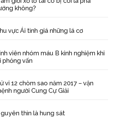
am giới xỏ lỗ tai có bị coi là phá
ướng không?
hu vực Ái tình giá những lá cơ
inh viên nhóm máu B kinh nghiệm khi
i phỏng vấn
ử vi 12 chòm sao năm 2017 – vận
ệnh người Cung Cự Giải
guyên thìn là hung sát