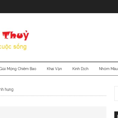
Giải Mộng Chiêm Bao
Khai Vận
Kinh Dịch
Nhóm Máu
S
anh hung
th
si
...