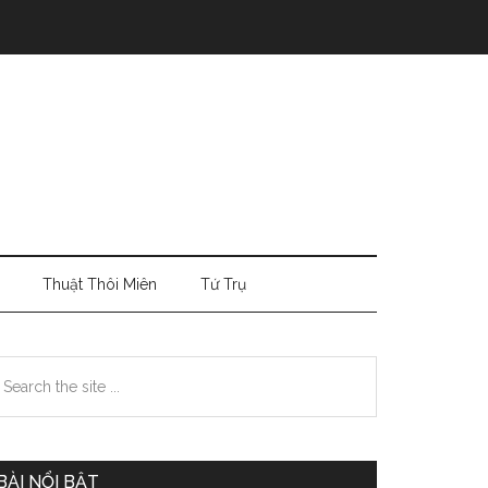
Thuật Thôi Miên
Tứ Trụ
Primary
earch
e
Sidebar
te
BÀI NỔI BẬT