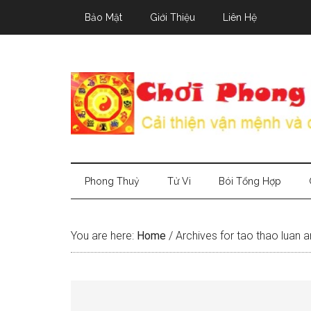
Skip
Skip
Skip
Bảo Mật
Giới Thiệu
Liên Hệ
to
to
to
main
secondary
primary
content
menu
sidebar
Phong Thuỷ
Tử Vi
Bói Tổng Hợp
You are here:
Home
/
Archives for tao thao luan 