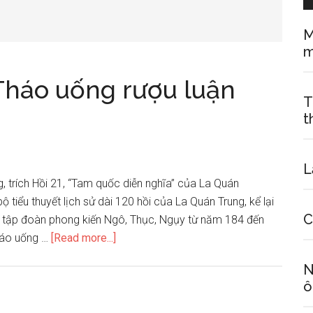
M
m
Tháo uống rượu luận
T
t
L
, trích Hồi 21, “Tam quốc diễn nghĩa” của La Quán
iểu thuyết lịch sử dài 120 hồi của La Quán Trung, kể lại
C
 ba tập đoàn phong kiến Ngô, Thục, Ngụy từ năm 184 đến
about
háo uống …
[Read more...]
Phân
N
tích
ô
đoạn
Tào